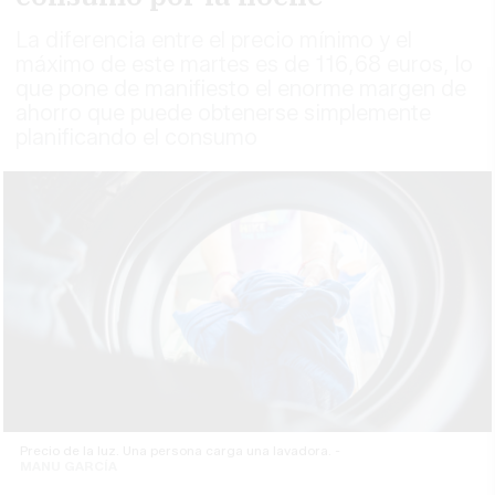
La diferencia entre el precio mínimo y el
máximo de este martes es de 116,68 euros, lo
que pone de manifiesto el enorme margen de
ahorro que puede obtenerse simplemente
planificando el consumo
Precio de la luz. Una persona carga una lavadora. -
MANU GARCÍA