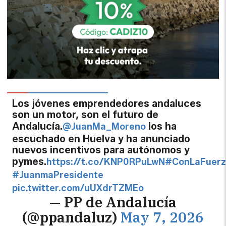
Los jóvenes emprendedores andaluces
son un motor, son el futuro de
Andalucía.
los ha
@JuanMa_Moreno
escuchado en Huelva y ha anunciado
nuevos incentivos para autónomos y
pymes.
https://t.co/KNP0RPuLwN
#ConLaFuerz
#JuanmaPresidente
pic.twitter.com/uUXdrTZMEo
— PP de Andalucía
(@ppandaluz)
May 7, 2026