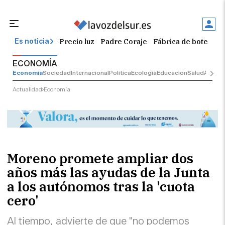
Precio luz
Padre Coraje
Fábrica de botellas
Es noticia
ECONOMÍA
Economía
Sociedad
Internacional
Política
Ecología
Educación
Salud
Anunci
Actualidad
Economía
Moreno promete ampliar dos
años más las ayudas de la Junta
a los autónomos tras la 'cuota
cero'
Al tiempo, advierte de que "no podemos