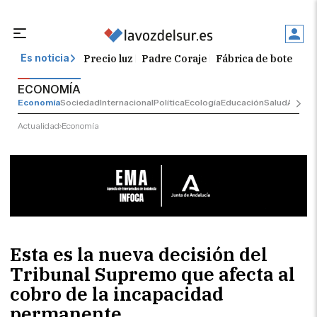
Precio luz
Padre Coraje
Fábrica de botellas
Es noticia
ECONOMÍA
Economía
Sociedad
Internacional
Política
Ecología
Educación
Salud
Anunci
Actualidad
Economía
Esta es la nueva decisión del
Tribunal Supremo que afecta al
cobro de la incapacidad
permanente