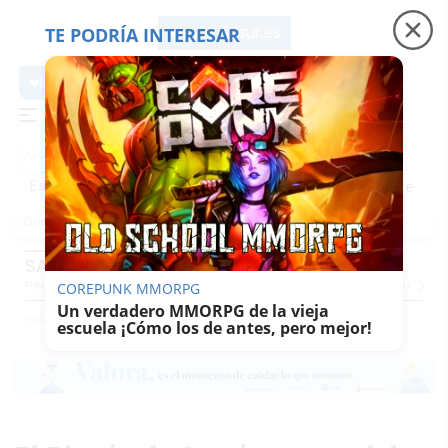
TE PODRÍA INTERESAR
lavozdelsur.es
lavozdelsur.es
Precio luz
Padre Coraje
Fábrica de botellas
Es noticia
SABOR DEL SUR
Pequevoz
Compras
Pantallazos
El Trote De La Culebra
El Eco
Concursos
G
COREPUNK MMORPG
Un verdadero MMORPG de la vieja
Vida
Sabor Del Sur
escuela ¡Cómo los de antes, pero mejor!