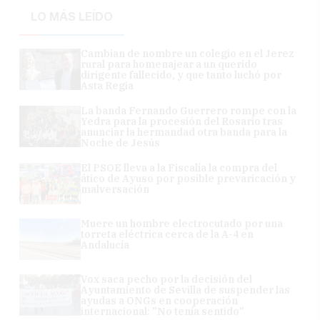
LO MÁS LEÍDO
Cambian de nombre un colegio en el Jerez
rural para homenajear a un querido
dirigente fallecido, y que tanto luchó por
Asta Regia
La banda Fernando Guerrero rompe con la
Yedra para la procesión del Rosario tras
anunciar la hermandad otra banda para la
Noche de Jesús
El PSOE lleva a la Fiscalía la compra del
ático de Ayuso por posible prevaricación y
malversación
Muere un hombre electrocutado por una
torreta eléctrica cerca de la A-4 en
Andalucía
Vox saca pecho por la decisión del
Ayuntamiento de Sevilla de suspender las
ayudas a ONGs en cooperación
internacional: "No tenía sentido"