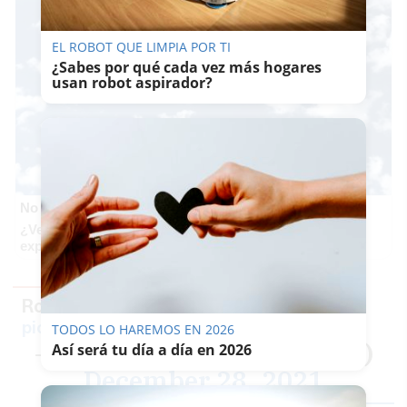
EL ROBOT QUE LIMPIA POR TI
¿Sabes por qué cada vez más hogares
usan robot aspirador?
No es tu imaginación
¿Ves caras en enchufes, coches o nubes? Tiene
explicación
Roberto Brasero de Bel-Air.
pic.twitter.com/cKzXatHM64
TODOS LO HAREMOS EN 2026
— Toniemcee (@toniemcee)
Así será tu día a día en 2026
December 28, 2021