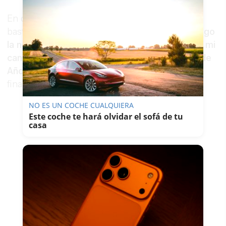
En cuando a Nochevieja, el presentador lo deja
bastante claro:
“Manga corta a mediodía, y luego
la noche será fría, pero no tanto. Aquí te dejo mi
canto, está es la previsión: primavera en Fin de
Año. No es una inocentada, es el anticiclón”
,
finalizaba Brasero entre risas.
NO ES UN COCHE CUALQUIERA
Este coche te hará olvidar el sofá de tu
casa