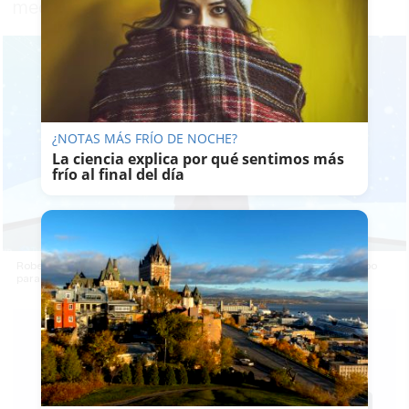
mediodía, y luego la noche será fría"
¿NOTAS MÁS FRÍO DE NOCHE?
La ciencia explica por qué sentimos más
frío al final del día
Roberto Brasero se arranca a rapear para dar la previsión del tiempo
para Fin de Año
L.
VELÁZQUEZ
29/12/2021
Actualizado: 29/12/2021 - 15:41
Guardar
0
Facebook
X
WhatsApp
Copy