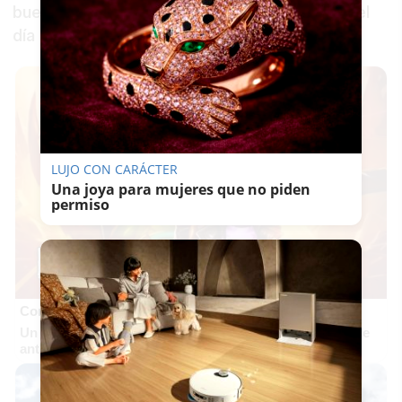
buena"
o
"Con la meteorología bastante con el
día a día"
.
LUJO CON CARÁCTER
Una joya para mujeres que no piden
permiso
Corepunk MMORPG
Un verdadero MMORPG de la vieja escuela ¡Cómo los de
antes, pero mejor!