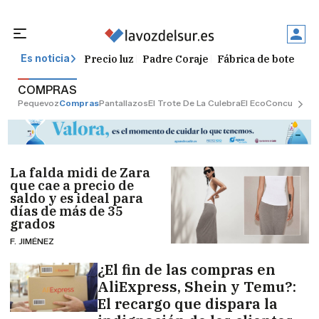
Precio luz
Padre Coraje
Fábrica de botellas
Es noticia
COMPRAS
Pequevoz
Compras
Pantallazos
El Trote De La Culebra
El Eco
Concursos
G
La falda midi de Zara
que cae a precio de
saldo y es ideal para
días de más de 35
grados
F. JIMÉNEZ
¿El fin de las compras en
AliExpress, Shein y Temu?:
El recargo que dispara la