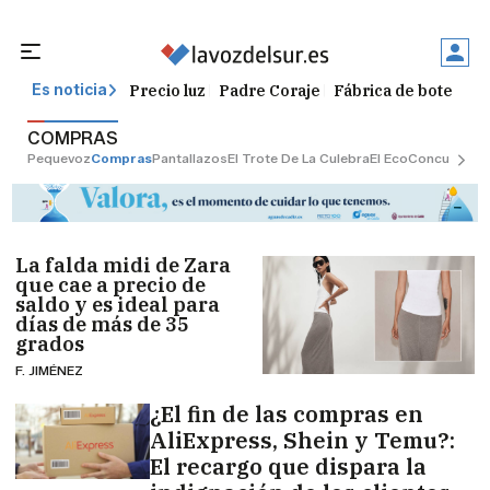
Precio luz
Padre Coraje
Fábrica de botellas
Es noticia
COMPRAS
Pequevoz
Compras
Pantallazos
El Trote De La Culebra
El Eco
Concursos
G
La falda midi de Zara
que cae a precio de
saldo y es ideal para
días de más de 35
grados
F. JIMÉNEZ
¿El fin de las compras en
AliExpress, Shein y Temu?:
El recargo que dispara la