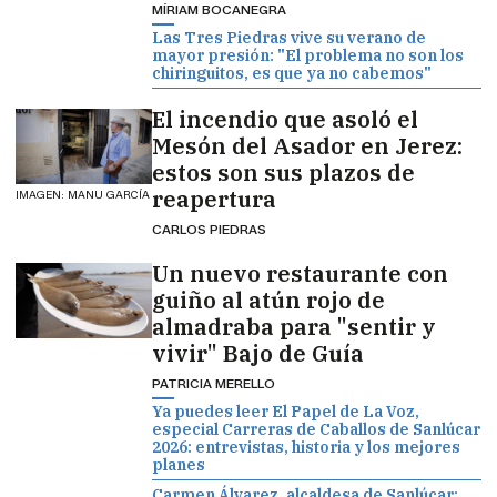
MÍRIAM BOCANEGRA
Las Tres Piedras vive su verano de
mayor presión: "El problema no son los
chiringuitos, es que ya no cabemos"
El incendio que asoló el
Mesón del Asador en Jerez:
estos son sus plazos de
reapertura
IMAGEN: MANU GARCÍA
CARLOS PIEDRAS
Un nuevo restaurante con
guiño al atún rojo de
almadraba para "sentir y
vivir" Bajo de Guía
PATRICIA MERELLO
Ya puedes leer El Papel de La Voz,
especial Carreras de Caballos de Sanlúcar
2026: entrevistas, historia y los mejores
planes
Carmen Álvarez, alcaldesa de Sanlúcar: