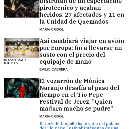
Disfrutan de un espectáculo
pirotécnico y acaban
heridos: 27 afectados y 11 en
la Unidad de Quemados
MARÍA CRISOL
Así cambiará viajar en avión
por Europa: fin a llevarse un
susto con el precio del
equipaje de mano
IMAGEN: MAURI
BUHIGAS
EMILIO CABRERA
El vozarrón de Mónica
Naranjo desafía al paso del
tiempo en el Tío Pepe
Festival de Jerez: "Quien
madura mucho se pudre"
MARÍA CRISOL
El rock de Loquillo hace vibrar al público
del Tío Pepe Festival: imágenes de una