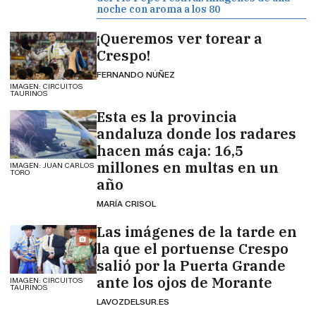
noche con aroma a los 80
¡Queremos ver torear a
Crespo!
FERNANDO NÚÑEZ
IMAGEN: CIRCUITOS
TAURINOS
Esta es la provincia
andaluza donde los radares
hacen más caja: 16,5
millones en multas en un
IMAGEN: JUAN CARLOS
TORO
año
MARÍA CRISOL
Las imágenes de la tarde en
la que el portuense Crespo
salió por la Puerta Grande
ante los ojos de Morante
IMAGEN: CIRCUITOS
TAURINOS
LAVOZDELSUR.ES