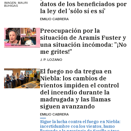
datos de los beneficiados por
IMAGEN: MAURI
BUHIGAS
la ley del 'sólo sí es sí'
EMILIO CABRERA
Preocupación por la
situación de Aramis Fuster y
una situación incómoda: "¡No
me grites!"
J. P. LOZANO
El fuego no da tregua en
Niebla: los cambios de
vientos impiden el control
del incendio durante la
madrugada y las llamas
siguen avanzando
EMILIO CABRERA
Sigue la lucha contra el fuego en Niebla:
incertidumbre con los vientos, humo
llegando a la provincia de Sevilla y tres