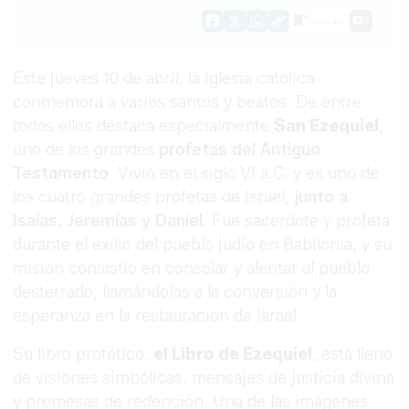
Guardar
0
Facebook
X
WhatsApp
Copy
Link
Este jueves 10 de abril, la Iglesia católica
conmemora a varios santos y beatos. De entre
todos ellos destaca especialmente
San Ezequiel
,
uno de los grandes
profetas del Antiguo
Testamento
. Vivió en el siglo VI a.C. y es uno de
los cuatro grandes profetas de Israel,
junto a
Isaías, Jeremías y Daniel
. Fue sacerdote y profeta
durante el exilio del pueblo judío en Babilonia, y su
misión consistió en consolar y alentar al pueblo
desterrado, llamándolos a la conversión y la
esperanza en la restauración de Israel.
Su libro profético,
el Libro de Ezequiel
, está lleno
de visiones simbólicas, mensajes de justicia divina
y promesas de redención. Una de las imágenes