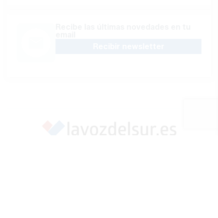
Recibe las últimas novedades en tu
email
Recibir newsletter
Apoya una Andalucía con Voz propia; Protege el
periodismo hecho por periodistas
Hazte socio
SÍGUENOS EN REDES