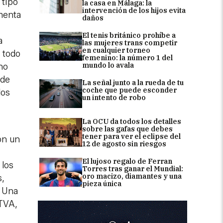
 tipo
la casa en Málaga: la
intervención de los hijos evita
menta
daños
El tenis británico prohíbe a
a
las mujeres trans competir
en cualquier torneo
e todo
femenino: la número 1 del
mundo lo avala
no
 de
La señal junto a la rueda de tu
coche que puede esconder
los
un intento de robo
La OCU da todos los detalles
sobre las gafas que debes
tener para ver el eclipse del
on un
12 de agosto sin riesgos
El lujoso regalo de Ferran
 los
Torres tras ganar el Mundial:
oro macizo, diamantes y una
s,
pieza única
. Una
RTVA,