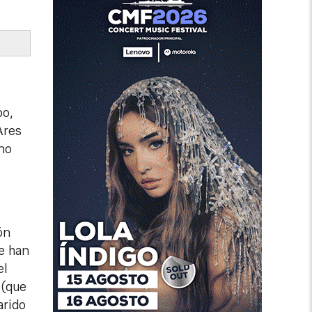
po,
Ares
 no
ón
ue han
el
 (que
arido