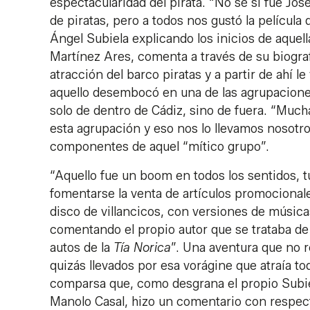
espectacularidad del pirata. “No sé si fue Jo
de piratas, pero a todos nos gustó la película
Ángel Subiela explicando los inicios de aquell
Martínez Ares, comenta a través de su biograf
atracción del barco piratas y a partir de ahí l
aquello desembocó en una de las agrupacione
solo de dentro de Cádiz, sino de fuera. “Much
esta agrupación y eso nos lo llevamos nosotr
componentes de aquel “mítico grupo”.
“Aquello fue un boom en todos los sentidos, 
fomentarse la venta de artículos promocional
disco de villancicos, con versiones de música
comentando el propio autor que se trataba de
autos de la
Tía Norica
”. Una aventura que no r
quizás llevados por esa vorágine que atraía to
comparsa que, como desgrana el propio Subiel
Manolo Casal, hizo un comentario con respecto a