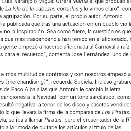
sé Luis Naranjo o Miguel Utrera
Manta
el que propuso el
 de
La Isla de la cabezas cortadas
y lo vimos claro”, co
a agrupación. Por su parte, el propio autor, Antonio
ía publicada que tras una actuación en un pueblo vio l
e vino la inspiración. Sea como fuere, la cuestión es qu
s que más trascendencia han tenido en el aficionado, 
a gente empezó a hacerse aficionada al Carnaval a raíz
os para el recuerdo”, comenta José Fernández, uno de 
tuvimos multitud de contratos y con nosotros empezó a
es (merchandising)”, recuerda Subiela. Incluso grabar
s de Paco Alba a las que Antonio le cambió la letra,
 canciones a la Navidad “con un tono sarcástico, como
esultó negativa, a tenor de los disco y casetes vendido
do lo que llevara la firma de la comparsa de
Los Piratas
a, se iba a llamar
Piratas
, pero el presentador de la 
 la “moda de quitarle los artículos al título de las