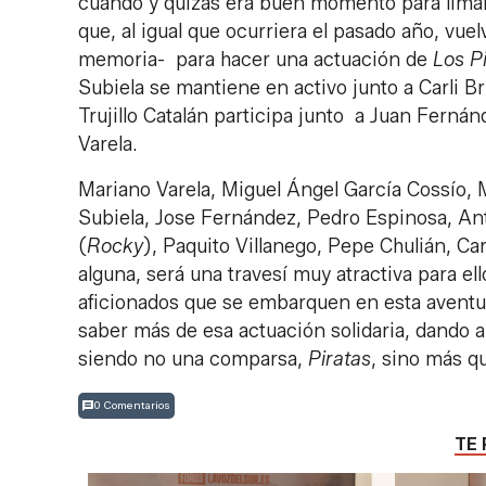
cuando y quizás era buen momento para limar
que, al igual que ocurriera el pasado año, vuelv
memoria- para hacer una actuación de
Los P
Subiela se mantiene en activo junto a Carli 
Trujillo Catalán participa junto a Juan Ferná
Varela.
Mariano Varela, Miguel Ángel García Cossío, M
Subiela, Jose Fernández, Pedro Espinosa, A
(
Rocky
), Paquito Villanego, Pepe Chulián, C
alguna, será una travesí muy atractiva para e
aficionados que se embarquen en esta aventura
saber más de esa actuación solidaria, dando a
siendo no una comparsa,
Piratas
, sino más q
0 Comentarios
TE 