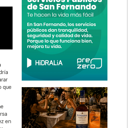
a
dría
arar
o que
me
arsa
ez en