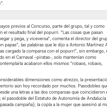
s
”.
sayos previos al Concurso, parte del grupo, tal y como
el resultado final del popurrí. “Las cosas que pasan
egar y pega, y viceversa”, comenta el director del gru
 papas”, las palabras que le dijo a Antonio Martínez 
 has cargado la comparsa con el popurrí”, sin embargo,
zado en el Carnaval –piratas-, solo mantenían como
 contemplarla acabaron ellos mismos “robaos, robaos,
onsiderables dimensiones como atrezzo, la presentaci
 repertorio aún hoy recordado por muchos. Pasodobles q
esde una letras a las dos comparsas que coincidieron 
; el pasodoble del Estatuto de Autonomía de Andalucía
la pasada campaña); la copla a la mujer que asesinó al m