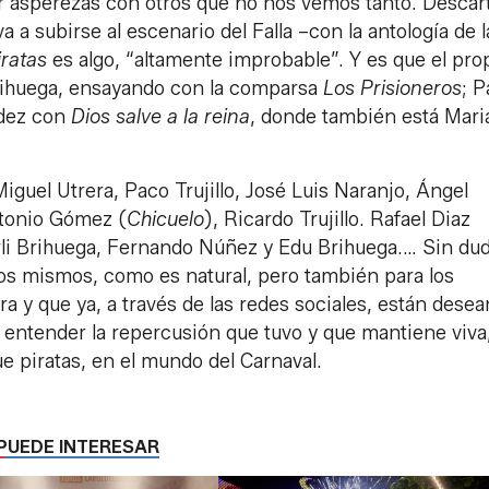
 asperezas con otros que no nos vemos tanto. Descar
a a subirse al escenario del Falla –con la antología de l
iratas
es algo, “altamente improbable”. Y es que el pro
Brihuega, ensayando con la comparsa
Los Prisioneros
; 
ndez con
Dios salve a la reina
, donde también está Mari
iguel Utrera, Paco Trujillo, José Luis Naranjo, Ángel
ntonio Gómez (
Chicuelo
), Ricardo Trujillo. Rafael Diaz
arli Brihuega, Fernando Núñez y Edu Brihuega.… Sin du
llos mismos, como es natural, pero también para los
 y que ya, a través de las redes sociales, están dese
 entender la repercusión que tuvo y que mantiene viva
ue piratas, en el mundo del Carnaval.
PUEDE INTERESAR