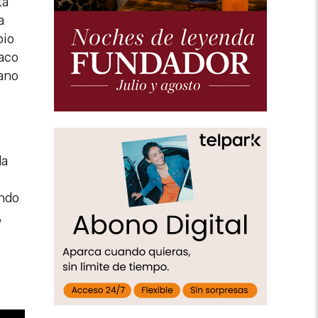
ta
a
pio
Paco
ano
da
ando
,