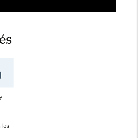
és
y
 los