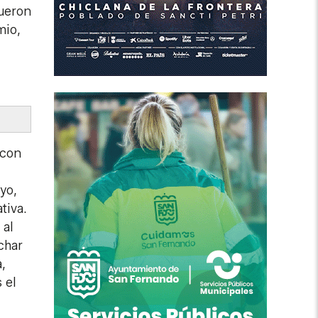
fueron
mio,
 con
yo,
tiva.
 al
char
,
 el