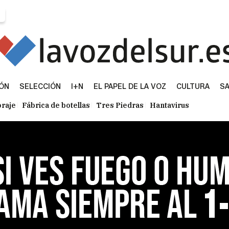
IÓN
SELECCIÓN
I+N
EL PAPEL DE LA VOZ
CULTURA
SA
raje
Fábrica de botellas
Tres Piedras
Hantavirus