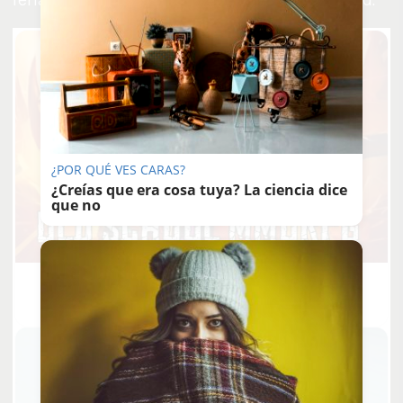
¿POR QUÉ VES CARAS?
¿Creías que era cosa tuya? La ciencia dice
que no
Corepunk MMORPG
Un verdadero MMORPG de la vieja escuela ¡Cómo los de
antes, pero mejor!