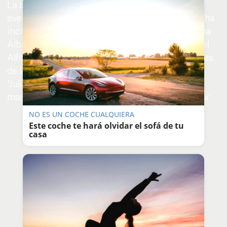
La alcaldesa,
Carmen Álvarez
, ha presidido el
evento de apertura de la Feria de este año, que ha
incluido una actuación de la cantaora sanluqueña
Alba Bazán acompañada a la guitarra por Manuel
Alfonseca ‘Lin’, las tradicionales interpretaciones
de la Asociación Filarmónica Banda de Música
‘Julián Cerdán’ y un brindis colectivo con
manzanilla por gentileza de bodegas de Sanlúcar.
NO ES UN COCHE CUALQUIERA
Este coche te hará olvidar el sofá de tu
casa