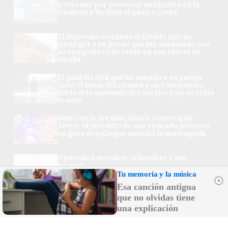
personas por provocar incidentes en la
frontera y facilitar el paso a Ceuta
El Supremo condena al Estado por no
proteger a un preso que fue asesinado por
su compañero de celda en una cárcel de
Sevilla
El guardia civil que ha matado a su pareja
robó el arma del crimen a un compañero:
había sido apartado del cuerpo y ya no tenía
la suya
Susto en la avenida Álvaro Domecq de
Jerez: el incendio de una vivienda provoca
un gran despliegue durante la madrugada
Opúsculos morales: el hombre y sus
lugares
Tu memoria y la música
Esa canción antigua
que no olvidas tiene
una explicación