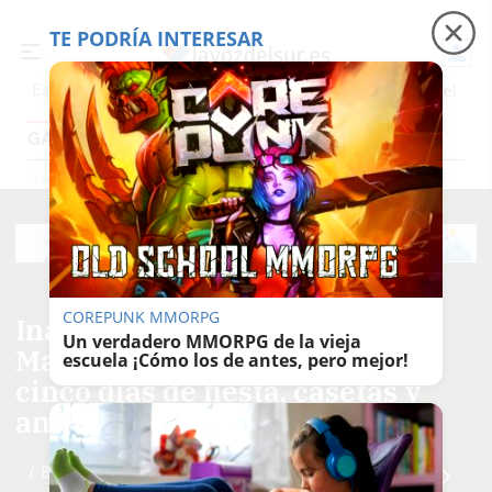
TE PODRÍA INTERESAR
Precio luz
Padre Coraje
Fábrica de botellas
Es noticia
GALERÍAS FOTOGRÁFICAS
Galerías Fotográficas
COREPUNK MMORPG
Inaugurada la Feria de la
Un verdadero MMORPG de la vieja
Manzanilla 2026 en Sanlúcar:
escuela ¡Cómo los de antes, pero mejor!
cinco días de fiesta, casetas y
ambiente por todo lo alto
/ 80