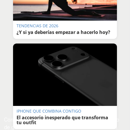
TENDENCIAS DE 2026
¿Y si ya deberías empezar a hacerlo hoy?
IPHONE QUE COMBINA CONTIGO
El accesorio inesperado que transforma
Como novedad de esta edición, el singular techo
tu outfit
de guirnaldas del Real cubierto de farolillos está