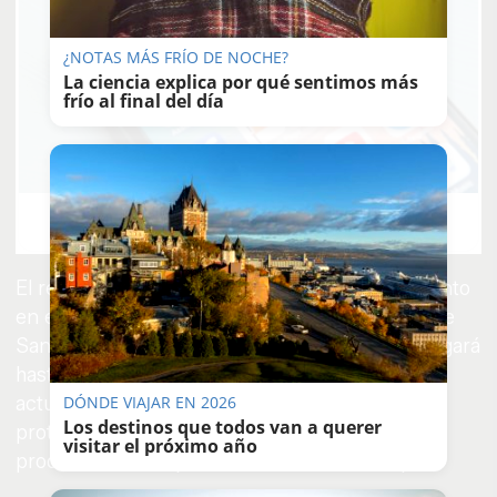
¿NOTAS MÁS FRÍO DE NOCHE?
La ciencia explica por qué sentimos más
frío al final del día
9 apps que valen oro
No son populares, pero sí extraordinariamente útiles
El recinto ferial se convierte desde este momento
en el epicentro de la actividad social y festiva de
Sanlúcar, con una programación que se prolongará
hasta el próximo domingo y que incluye
actuaciones, encuentros familiares y el
DÓNDE VIAJAR EN 2026
Los destinos que todos van a querer
protagonismo de la manzanilla, uno de los
visitar el próximo año
productos más representativos del municipio.