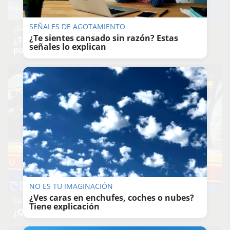
SEÑALES DE AGOTAMIENTO
¿Sabes qué baja tu ánimo?
¿Te sientes cansado sin razón? Estas
¿Te notas más irritable últimamente? Puede ser
señales lo explican
por este hábito
NO ES TU IMAGINACIÓN
¿Ves caras en enchufes, coches o nubes?
Costumbres que no creerás
Tiene explicación
¿Qué pensarías si esto fuera normal en tu país?