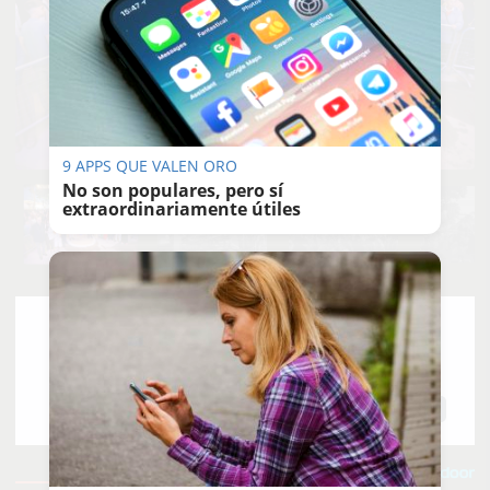
9 APPS QUE VALEN ORO
No son populares, pero sí
extraordinariamente útiles
MANU
GARCÍA
29/04/2026
Actualizado: 29/04/2026 - 23:58
Guardar
0
Facebook
X
WhatsApp
Copy
Link