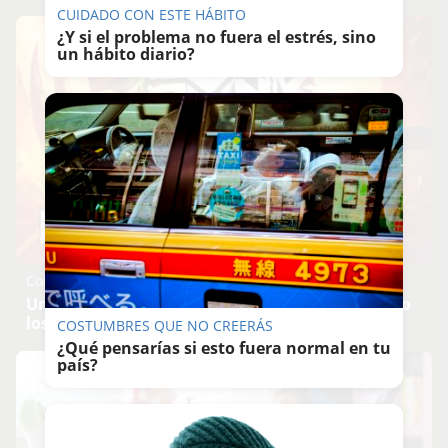
CUIDADO CON ESTE HÁBITO
¿Y si el problema no fuera el estrés, sino
un hábito diario?
Corepunk MMORPG
Un verdadero MMORPG de la vieja escuela ¡Cómo
los de antes, pero mejor!
COSTUMBRES QUE NO CREERÁS
¿Qué pensarías si esto fuera normal en tu
país?