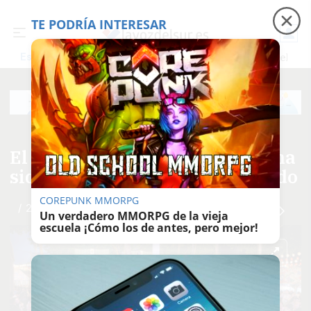
TE PODRÍA INTERESAR
Precio luz
Padre Coraje
Fábrica de botellas
Es noticia
El Puerto ya está de Feria: así ha
sido el encendido del alumbrado
COREPUNK MMORPG
/ 21
Un verdadero MMORPG de la vieja
escuela ¡Cómo los de antes, pero mejor!