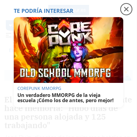
TE PODRÍA INTERESAR
lavozdelsur.es
lavozdelsur.es
Precio luz
Padre Coraje
Fábrica de botellas
Es noticia
COREPUNK MMORPG
Un verdadero MMORPG de la vieja
El pionero de La Barrosa gigante
escuela ¡Cómo los de antes, pero mejor!
hace memoria: "Hubo días de
una persona alojada y 125
trabajando"