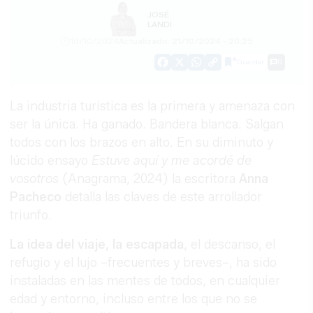
JOSÉ
LANDI
10/10/2024
Actualizado: 21/10/2024 - 20:25
Guardar
0
Facebook
X
WhatsApp
Copy
Link
La industria turística es la primera y amenaza con
ser la única. Ha ganado. Bandera blanca. Salgan
todos con los brazos en alto. En su diminuto y
lúcido ensayo
Estuve aquí y me acordé de
vosotros
(Anagrama, 2024) la escritora
Anna
Pacheco
detalla las claves de este arrollador
triunfo.
La idea del viaje, la escapada
, el descanso, el
refugio y el lujo –frecuentes y breves–, ha sido
instaladas en las mentes de todos, en cualquier
edad y entorno, incluso entre los que no se