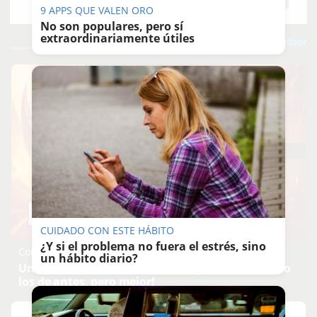
Guardar
0
Facebook
X
WhatsApp
Copy
9 APPS QUE VALEN ORO
Link
No son populares, pero sí
extraordinariamente útiles
CUIDADO CON ESTE HÁBITO
¿Y si el problema no fuera el estrés, sino
Corepunk MMORPG
un hábito diario?
Un verdadero MMORPG de la vieja escuela ¡Cómo
los de antes, pero mejor!