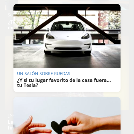
Señales de agotamiento
¿Te sientes cansado sin razón? Estas señales lo
explican
UN SALÓN SOBRE RUEDAS
¿Y si tu lugar favorito de la casa fuera…
tu Tesla?
¿Notas más frío de noche?
La ciencia explica por qué sentimos más frío al
final del día