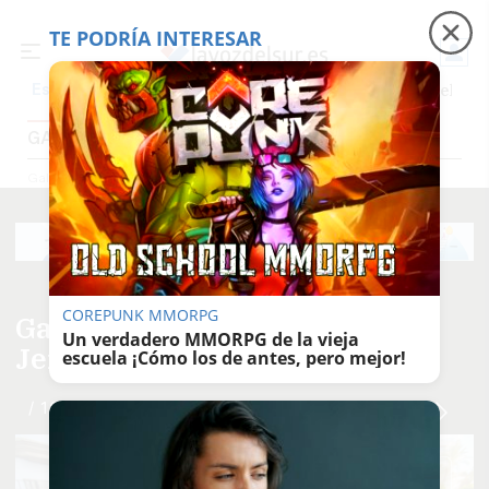
TE PODRÍA INTERESAR
Precio luz
Padre Coraje
Fábrica de botellas
Es noticia
GALERÍAS FOTOGRÁFICAS
Galerías Fotográficas
COREPUNK MMORPG
Galería de fotos | El centro de
Un verdadero MMORPG de la vieja
Jerez lleno en su 'Tardebuena'
escuela ¡Cómo los de antes, pero mejor!
/ 10