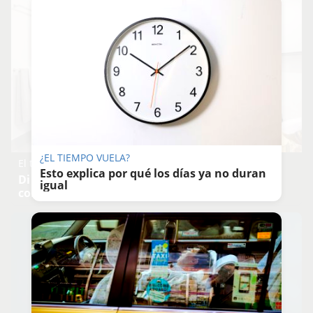
¿EL TIEMPO VUELA?
El truco contra la cal
Esto explica por qué los días ya no duran
Di adiós a la cal del baño con estos sencillos
igual
consejos