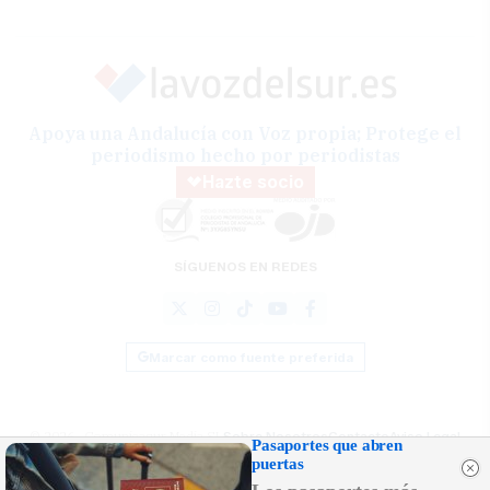
Apoya una Andalucía con Voz propia; Protege el
periodismo hecho por periodistas
Hazte socio
SÍGUENOS EN REDES
Marcar como fuente preferida
© 2026 Comunicasur Media SL
Sobre Nosotros
Contacto
Aviso Legal
Pasaportes que abren
Política de Cookies
RSS
Desarrollado por
OA Cloud
puertas