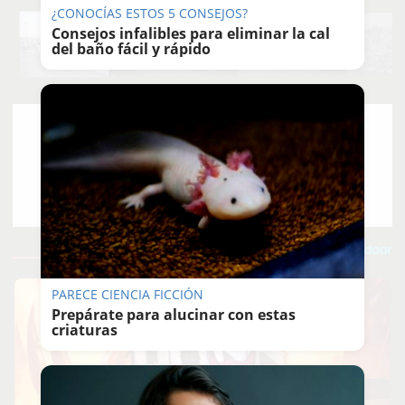
¿CONOCÍAS ESTOS 5 CONSEJOS?
Consejos infalibles para eliminar la cal
del baño fácil y rápido
MANU
GARCÍA
21/06/2026
Guardar
0
Facebook
X
WhatsApp
Copy
Link
PARECE CIENCIA FICCIÓN
Prepárate para alucinar con estas
criaturas