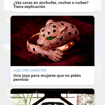
¿Ves caras en enchufes, coches o nubes?
Tiene explicación
¿El tiempo vuela?
Esto explica por qué los días ya no duran igual
LUJO CON CARÁCTER
Una joya para mujeres que no piden
permiso
Se dijeron… y pasó
Esto ya forma parte de tu vida, aunque no lo
notes