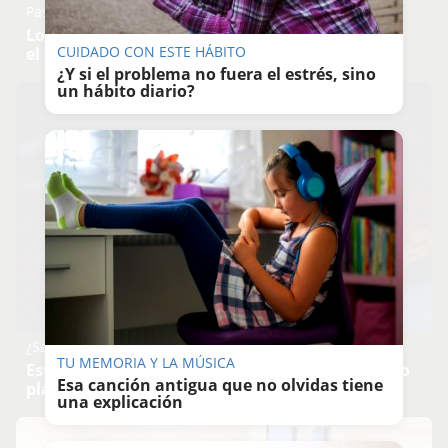
Pasaportes que abren puertas
Los pasaportes más poderosos del mundo, ¿está
CUIDADO CON ESTE HÁBITO
el tuyo?
¿Y si el problema no fuera el estrés, sino
un hábito diario?
¿Sabías que existen?
TU MEMORIA Y LA MÚSICA
Estas criaturas existen y parecen sacadas de otro
Esa canción antigua que no olvidas tiene
planeta
una explicación