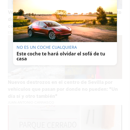
Vox saca pecho por la decisión del Ayuntamiento
de Sevilla de suspender las ayudas a ONGs en
cooperación internacional: "No tenía sentido"
EMILIO CABRERA
NO ES UN COCHE CUALQUIERA
Este coche te hará olvidar el sofá de tu
casa
Nuevos destrozos en el centro de Sevilla por
vehículos que pasan por donde no pueden: "Un
día sí y otro también"
JUAN ANTONIO CARRASCO