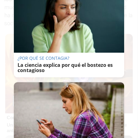
muchos aficionados, sino porque su popularidad
ha rebasado a ese público y llega a gran parte de la
sociedad.
¿POR QUÉ SE CONTAGIA?
La ciencia explica por qué el bostezo es
contagioso
Corepunk MMORPG
Un verdadero MMORPG de la vieja escuela ¡Cómo los de
antes, pero mejor!