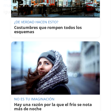
muerte"
. Muy lejos de cualquier insulto e
igualmente crítico con la tauromaquia.
¿DE VERDAD HACEN ESTO?
Costumbres que rompen todos los
esquemas
NO ES TU IMAGINACIÓN
Hay una razón por la que el frío se nota
más de noche