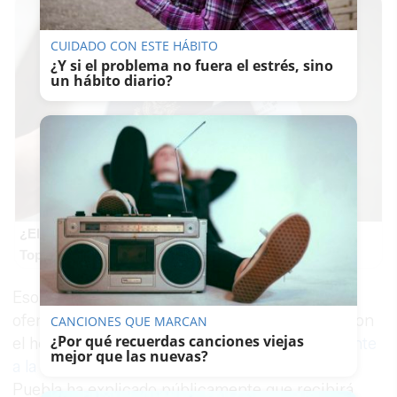
CUIDADO CON ESTE HÁBITO
¿Y si el problema no fuera el estrés, sino
un hábito diario?
¿El tuyo está en la lista?
Top pasaportes que te dejan viajar sin visado
Eso ha sido también el caldo de cultivo para la
ofensa. Mensajes que bromean, por ejemplo, con
CANCIONES QUE MARCAN
¿Por qué recuerdas canciones viejas
el hecho de que la
cornada le afectara gravemente
mejor que las nuevas?
a la zona anal
. A cuenta de ello, Morante de la
Puebla ha explicado públicamente que recibirá