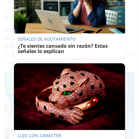
como innecesarias, desproporcionadas, así
como carentes de anclaje alguno en el ejercicio
del derecho a la libertad de expresión".
Más allá de que algunos empleen las redes como
desahogo, lo cierto es que hay mensajes que
SEÑALES DE AGOTAMIENTO
¿Te sientes cansado sin razón? Estas
parece que siguen cruzando muchas líneas
señales lo explican
morales que no se justifican en la más que legítima
crítica a la tauromaquia.
LUJO CON CARÁCTER