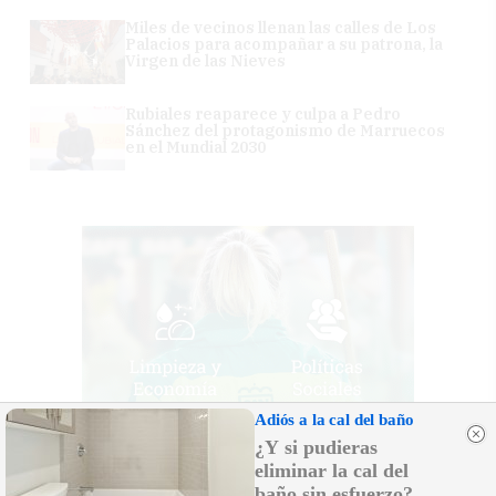
Miles de vecinos llenan las calles de Los
Palacios para acompañar a su patrona, la
Virgen de las Nieves
Rubiales reaparece y culpa a Pedro
Sánchez del protagonismo de Marruecos
en el Mundial 2030
Adiós a la cal del baño
¿Y si pudieras
eliminar la cal del
baño sin esfuerzo?