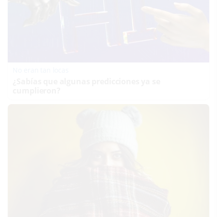
No eran tan locas
¿Sabías que algunas predicciones ya se
cumplieron?