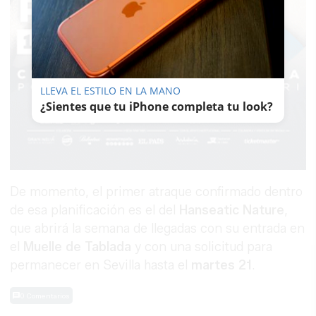
LLEVA EL ESTILO EN LA MANO
¿Sientes que tu iPhone completa tu look?
De momento, el primer atraque confirmado dentro
de esa planificación es el del
Hanseatic Nature
,
que abrirá la semana de llegadas con su entrada en
el
Muelle de Tablada
y con una solicitud para
permanecer en Sevilla hasta el
martes 21
.
0 Comentarios