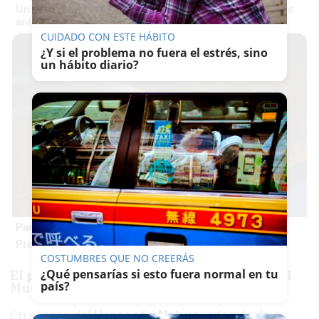
Un verdadero MMORPG de la vieja escuela ¡Cómo los de
antes, pero mejor!
CUIDADO CON ESTE HÁBITO
¿Y si el problema no fuera el estrés, sino
un hábito diario?
Parece ciencia ficción
Prepárate para alucinar con estas criaturas
COSTUMBRES QUE NO CREERÁS
¿Qué pensarías si esto fuera normal en tu
El primer crucero llegará este domingo al
país?
Muelle de Tablada
En el caso del
Hanseatic Nature
, además de su