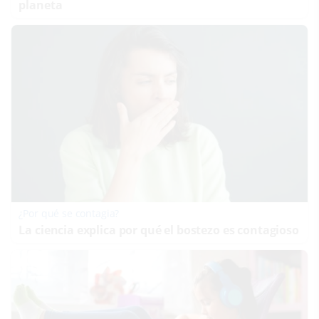
planeta
¿Por qué se contagia?
La ciencia explica por qué el bostezo es contagioso