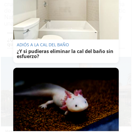
crucero durante la semana grande de la Feria
de Abril. El primero en llegar será el Hanseatic
Nature, con capacidad para 230 pasajeros y
una tripulación de 175 personas
¿Qué representa la portada de 2026? Todo lo
que debes saber sobre la Feria de Sevilla
ADIÓS A LA CAL DEL BAÑO
¿Y si pudieras eliminar la cal del baño sin
esfuerzo?
Más de 500 pasajeros llegan desde este domingo a Sevilla para