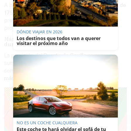
A bordo del buque viaja además una
tripulación de
175 personas
, lo que eleva de forma notable la
presencia ligada a esta primera llegada
programada al puerto de la capital andaluza.
DÓNDE VIAJAR EN 2026
Los destinos que todos van a querer
Más de 500 pasajeros previstos en total
visitar el próximo año
durante la semana de Feria
La previsión del
Puerto de Sevilla
es que,
sumando las tres escalas previstas durante la
semana de la
Feria de Abril
, lleguen a la ciudad
más de 500 pasajeros
en crucero.
NO ES UN COCHE CUALQUIERA
Este coche te hará olvidar el sofá de tu