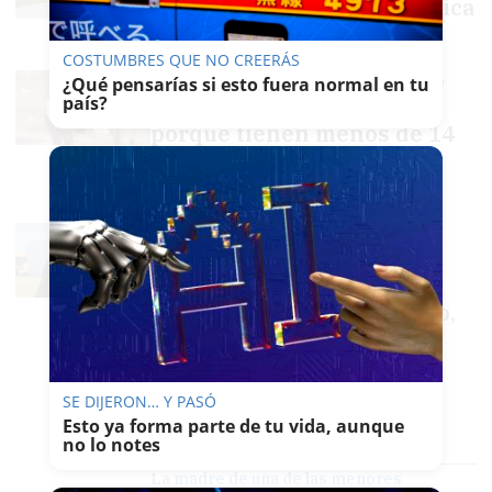
sufrir una descarga eléctrica
MARÍA CRISOL
COSTUMBRES QUE NO CREERÁS
La Fiscalía archiva el caso
¿Qué pensarías si esto fuera normal en tu
país?
de las niñas de Moguer
porque tienen menos de 14
años y son inimputables
EMILIO CABRERA
La madre de la niña
agredida por otras cuatro
menores en Moguer:
"Estamos sufriendo mucho,
no es algo puntual"
RUBÉN GUERRERO
El Ayuntamiento de Moguer emite un
SE DIJERON… Y PASÓ
comunicado sobre la agresión de una
Esto ya forma parte de tu vida, aunque
menor y abre un expediente: "Es un
no lo notes
asunto de especial sensibilidad"
La madre de una de las menores