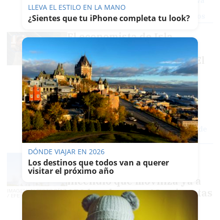
Instalado el Puesto de Mando en Huelva
LLEVA EL ESTILO EN LA MANO
para el incendio que moviliza ya a 150
bomberos y 18 avionetas y helicópteros
¿Sientes que tu iPhone completa tu look?
El economista de Isla
Cristina que busca en
Asturias el eclipse total: "El
Norte está desbordado,
packs de camping a 400
euros"
PABLO FDEZ. QUINTANILLA
Primera predicción de Aemet sobre
nubes en el día del eclipse: ojo, se puede
fastidiar en muchos lugares
DÓNDE VIAJAR EN 2026
Instalado el Puesto de
Los destinos que todos van a querer
Mando en Huelva para el
visitar el próximo año
incendio que moviliza ya a
150 bomberos y 18 avionetas
IMAGEN: ALBERTO DÍAZ
/ EFE
y helicópteros
PABLO FDEZ. QUINTANILLA