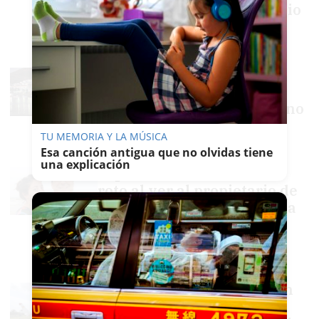
sobre el origen del incendio
de El Cerro del Andévalo
EMILIO CABRERA
Aferrados a una viga y
contra el río Guadiana:
rescate límite de un anciano
y su perro en Huelva
TU MEMORIA Y LA MÚSICA
MARÍA CRISOL
Esa canción antigua que no olvidas tiene
una explicación
El padre de Fuente Clara,
roto al ver al propietario de
los animales haciendo vida
normal: "¿Cómo se puede
creer en la justicia?"
MARÍA CRISOL
Trasladado de urgencia un
trabajador en Huelva tras