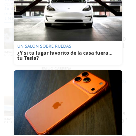
en el incendio de Niebla: la
Junta eleva el nivel de
emergencia y se incorpora la
UME
Condiciones muy
complicadas en el incendio
de Niebla: la Junta eleva el
UN SALÓN SOBRE RUEDAS
nivel de emergencia y se
¿Y si tu lugar favorito de la casa fuera…
IMAGEN: ALBERTO
DÍIAZ / EFE
tu Tesla?
incorpora la UME
EMILIO CABRERA
Un cambio de vientos complica la
situación del incendio de Niebla: nuevos
focos tras mucho "paveseo"
Un cambio de vientos
complica la situación del
incendio de Niebla: nuevos
focos tras mucho "paveseo"
IMAGEN: FERMÍN
CABANILLAS / EFE
PABLO FDEZ. QUINTANILLA