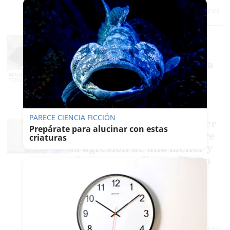
implicadas en la agresión de Moguer:
"Jamás imaginé que mi hija pudiera hacer
algo así"
Tres provincias en alerta
naranja este jueves por
calor extremo: la cuarta ola
no dará tregua antes del
IMAGEN: JUAN CARLOS
TORO
próximo domingo
F. JIMÉNEZ
PARECE CIENCIA FICCIÓN
El Ayuntamiento de Moguer
Prepárate para alucinar con estas
emite un comunicado sobre
criaturas
la agresión de una menor y
abre un expediente: "Es un
asunto de especial
sensibilidad"
EMILIO CABRERA
La madre de una de las menores
implicadas en la agresión de Moguer:
"Jamás imaginé que mi hija pudiera hacer