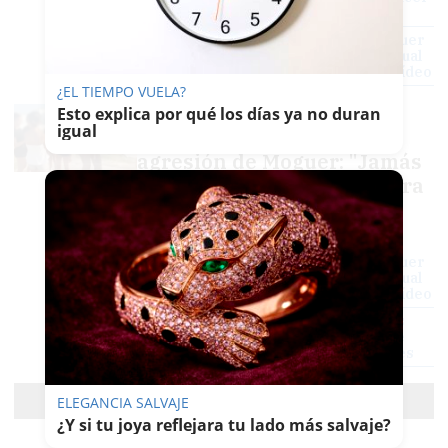
algo así"
Las implicadas en la agresión de Moguer
son inimputables: el Consejo Audiovisual
denuncia a TikTok para que borre el vídeo
¿EL TIEMPO VUELA?
La madre de una de las
Esto explica por qué los días ya no duran
igual
menores implicadas en la
agresión de Moguer: "Jamás
imaginé que mi hija pudiera
hacer algo así"
RUBÉN GUERRERO
Las implicadas en la agresión de Moguer
son inimputables: el Consejo Audiovisual
denuncia a TikTok para que borre el vídeo
La Guardia Civil ya ha identificado a las
menores implicadas en la agresión de
Moguer y pide no difundir las imágenes
Cargar más
ELEGANCIA SALVAJE
¿Y si tu joya reflejara tu lado más salvaje?