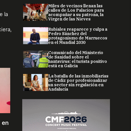
Miles de vecinos llenan las
calles de Los Palacios para
e la
acompañar a su patrona, la
Virgen de las Nieves
iera,
Rubiales reaparece y culpa a
Pedro Sánchez del
protagonismo de Marruecos
en el Mundial 2030
Comunicado del Ministerio
de Sanidad sobre el
hantavirus: el turista positivo
está en Galicia
La batalla de las inmobiliarias
de Cádiz por profesionalizar
un sector sin regulación en
Andalucía
 en