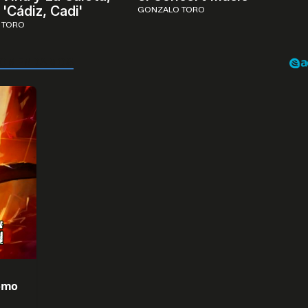
'Cádiz, Cadi'
GONZALO TORO
 TORO
Cómo