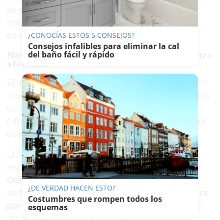
de emergencia, no obstante, continuarán
trabajando hasta dar por extinguido
completamente el fuego.
¿CONOCÍAS ESTOS 5 CONSEJOS?
Consejos infalibles para eliminar la cal
del baño fácil y rápido
Más de 5.000 hectáreas dentro del perímetro
afectado
El incendio había superado las
5.000 hectáreas de
perímetro afectado
, aunque
Antonio Sanz
precisó
durante la evolución de la emergencia que esa
cifra no significaba que toda la superficie hubiera
quedado completamente quemada.
El fuego llegó a presentar una configuración
especialmente compleja por la presencia del
río
Odiel
, que dividía la zona de actuación en dos
¿DE VERDAD HACEN ESTO?
partes. “
El Odiel convierte este incendio en otra
Costumbres que rompen todos los
parte extraordinaria
, que es la parte más allá del
esquemas
río, lo cual prácticamente estaríamos con dos