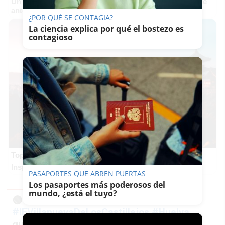
Un verdadero MMORPG de la vieja escuela ¡Cómo los de
antes, pero mejor!
¿POR QUÉ SE CONTAGIA?
La ciencia explica por qué el bostezo es
contagioso
Top 2026: destinos clave
Inspírate y elige tu próximo destino para 2026
PASAPORTES QUE ABREN PUERTAS
Los pasaportes más poderosos del
mundo, ¿está el tuyo?
🟢 Buenas noticias
#IFVillanuevaDeLosCastillejos
#Huelva
queda CONTROLADO a las 14.30h.