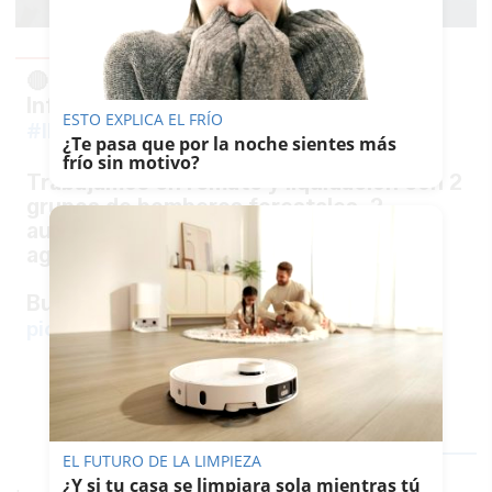
🔴 La dirección de extinción de EMA
Infoca da por CONTROLADO el
ESTO EXPLICA EL FRÍO
(
).
#IFVillanuevaDeLosCastillejos
#Huelva
¿Te pasa que por la noche sientes más
frío sin motivo?
Trabajamos en remate y liquidación con 2
grupos de bomberos forestales, 2
autobombas, subdirector de COP y 2
agentes medioambientales.
Buldócer trabajando en el perímetro.
pic.twitter.com/tZTyfLbXAV
— EMA INFOCA
(@Plan_INFOCA)
June 12,
2026
EL FUTURO DE LA LIMPIEZA
¿Y si tu casa se limpiara sola mientras tú