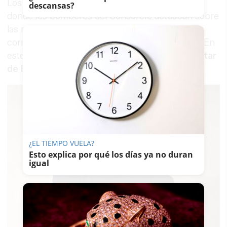
Los trabajos se concentraron en un sector sur,
descansas?
donde los bomberos del Consorcio actuaban sobre
las reactivaciones, y en una zona noroeste,
correspondiente a la antigua cola del incendio. En
este segundo punto intervinieron la
Unidad Militar
de Emergencias y el Plan Infoca
.
¿EL TIEMPO VUELA?
Esto explica por qué los días ya no duran
igual