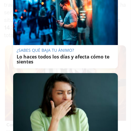
través de sus redes sociales. “Buenas noticias”, ha
señalado antes de confirmar el cambio de
situación del incendio. “
Queda controlado a las
14.30h
. Seguimos trabajando para la extinción
total del incendio”, ha publicado el consejero.
¿SABES QUÉ BAJA TU ÁNIMO?
Lo haces todos los días y afecta cómo te
sientes
Corepunk MMORPG