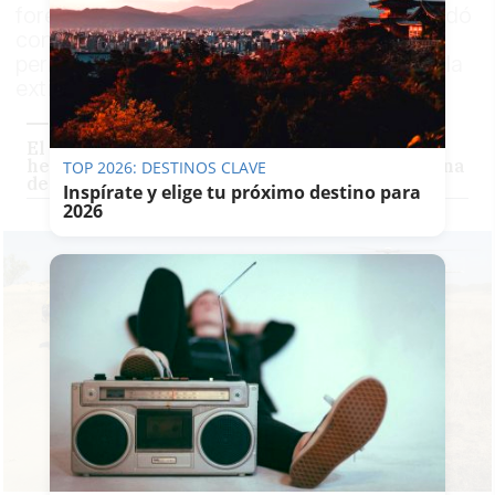
forestal de Villanueva de los Castillejos quedó
controlado a las 14.30 horas. Los efectivos
permanecen sobre el terreno para alcanzar la
extinción total
El incendio de Huelva supera las 5.000
hectáreas calcinadas, pero se abre una "ventana
TOP 2026: DESTINOS CLAVE
de oportunidad" por el viento
Inspírate y elige tu próximo destino para
2026