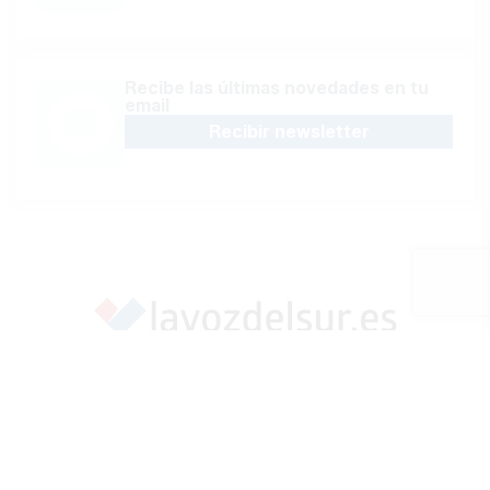
Recibe las últimas novedades en tu
email
Recibir newsletter
Apoya una Andalucía con Voz propia; Protege el
periodismo hecho por periodistas
Hazte socio