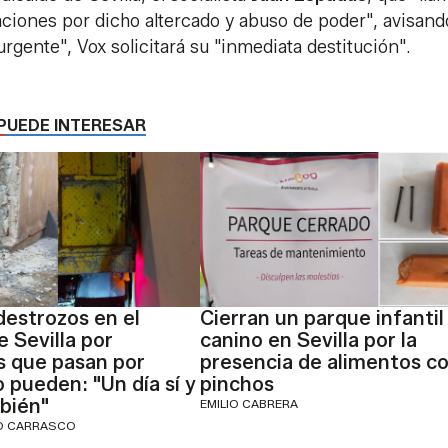
aciones por dicho altercado y abuso de poder", avisand
urgente", Vox solicitará su "inmediata destitución".
PUEDE INTERESAR
estrozos en el
Cierran un parque infantil
e Sevilla por
canino en Sevilla por la
s que pasan por
presencia de alimentos c
 pueden: "Un día sí y
pinchos
bién"
EMILIO CABRERA
IO CARRASCO