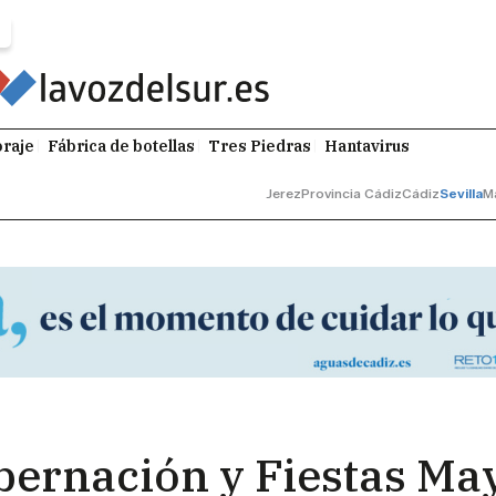
raje
Fábrica de botellas
Tres Piedras
Hantavirus
Jerez
Provincia Cádiz
Cádiz
Sevilla
M
bernación y Fiestas May