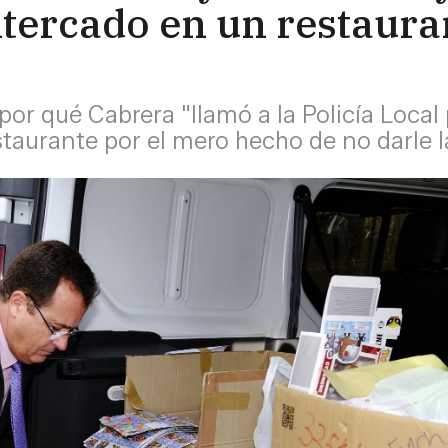
ltercado en un restaura
por qué Cabrera "llamó a la Policía Local
taurante por el mero hecho de no darle l