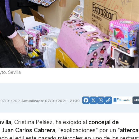
to. Sevilla
Guardar
0
07/01/2021
Actualizado: 07/01/2021 - 21:39
Facebook
X
WhatsApp
Copy
Link
villa
, Cristina Peláez, ha exigido al
concejal de
a
Juan Carlos Cabrera
, "explicaciones" por un
"alterc
do el edil este pasado miércoles en uno de los restaur