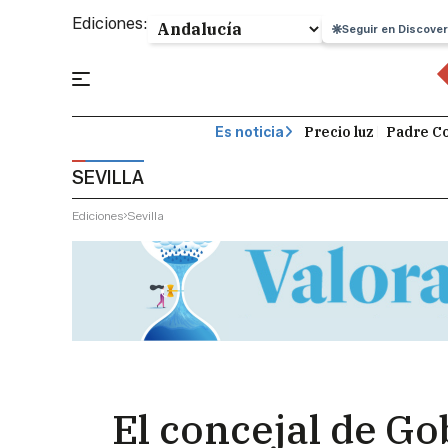
Ediciones:
Seguir en Discover
Precio luz
Padre Co
Es noticia
SEVILLA
Ediciones
Sevilla
El concejal de Go