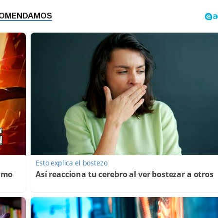
Esto explica el bostezo
Cómo
Así reacciona tu cerebro al ver bostezar a otros