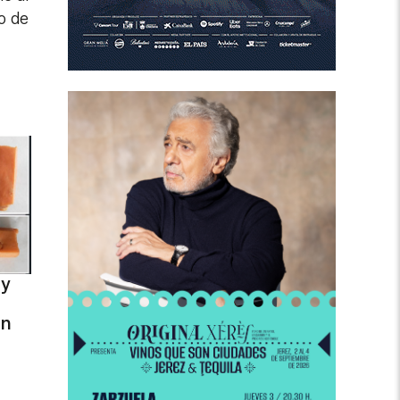
o de
 y
on