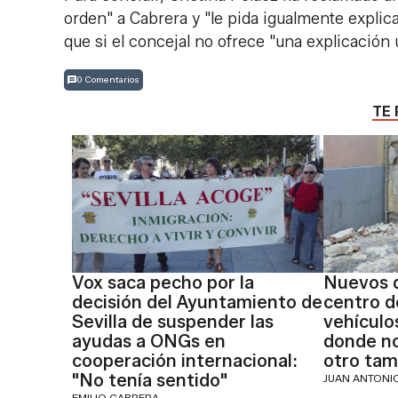
orden" a Cabrera y "le pida igualmente explic
que si el concejal no ofrece "una explicación 
0 Comentarios
TE 
Vox saca pecho por la
Nuevos d
decisión del Ayuntamiento de
centro d
Sevilla de suspender las
vehículo
ayudas a ONGs en
donde no
cooperación internacional:
otro tam
"No tenía sentido"
JUAN ANTON
EMILIO CABRERA