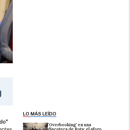
LO MÁS LEÍDO
ado"
'Overbooking' en una
antes
discoteca de Rota: el aforo