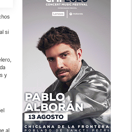
ichos
l si
lero,
eda
s y
el
me al