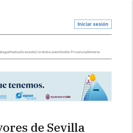
Iniciar sesión
álaga
Huelva
Granada
Córdoba
Jaén
Sevilla Provincia
Almería
ores de Sevilla