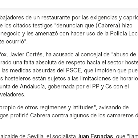
abajadores de un restaurante por las exigencias y capr
e los citados testigos "denuncian que (Cabrera) hizo
 negocio y les amenazó con hacer uso de la Policía Loca
te ocurrió".
x, Javier Cortés, ha acusado al concejal de "abuso de
ado una falta absoluta de respeto hacia el sector hoste
n las medidas absurdas del PSOE, que impiden que pu
s hosteleros están sujetos a las limitaciones de horario
Junta de Andalucía, gobernada por el PP y Cs con el
 veladores.
propio de otros regímenes y latitudes", avisando de
igos profirió Cabrera contra algunos de los camareros d
alcalde de Sevilla, el socialista
Juan Espadas
, que "lla