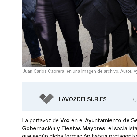
Juan Carlos Cabrera, en una imagen de archivo. Autor: Ay
LAVOZDELSUR.ES
La portavoz de
Vox
en el
Ayuntamiento de Se
Gobernación y Fiestas Mayores
, el socialist
que según dicha formación habría protagoniza