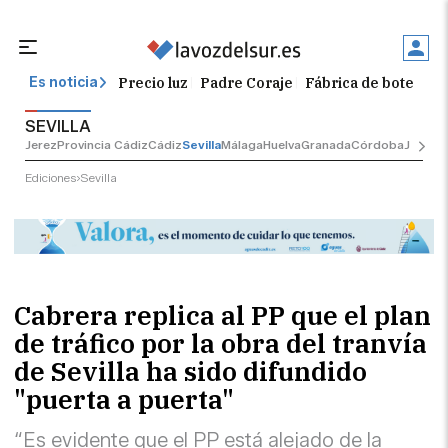
Precio luz
Padre Coraje
Fábrica de botellas
Es noticia
SEVILLA
Jerez
Provincia Cádiz
Cádiz
Sevilla
Málaga
Huelva
Granada
Córdoba
Jaén
Sev
Ediciones
Sevilla
Cabrera replica al PP que el plan
de tráfico por la obra del tranvía
de Sevilla ha sido difundido
"puerta a puerta"
“Es evidente que el PP está alejado de la