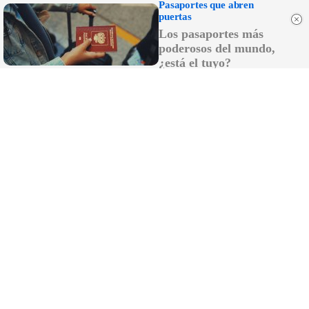
Pasaportes que abren
puertas
Los pasaportes más
poderosos del mundo,
¿está el tuyo?
¿Sabías que existen?
Estas criaturas existen y parecen sacadas de otro
planeta
DISCOVER WITH
LO MÁS LEÍDO
La vendimia en el Marco de Jerez alcanza
en solo diez días de campaña la mitad de la
producción de 2025
Miles de vecinos llenan las calles de Los
Palacios para acompañar a su patrona, la
Virgen de las Nieves