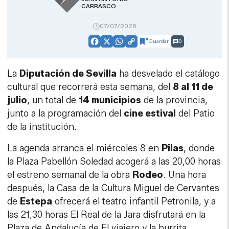
CARRASCO
07/07/2026
Guardar
0
Facebook
X
WhatsApp
Copy
Link
La
Diputación de Sevilla
ha desvelado el catálogo
cultural que recorrerá esta semana, del
8 al 11 de
julio
, un total de
14 municipios
de la provincia,
junto a la programación del
cine estival
del Patio
de la institución.
La agenda arranca el miércoles 8 en
Pilas
, donde
la Plaza Pabellón Soledad acogerá a las 20,00 horas
el estreno semanal de la obra
Rodeo
. Una hora
después, la Casa de la Cultura Miguel de Cervantes
de
Estepa
ofrecerá el teatro infantil Petronila, y a
las 21,30 horas El Real de la Jara disfrutará en la
Plaza de Andalucía de El viajero y la burrita.