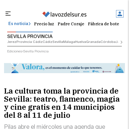
Precio luz
Padre Coraje
Fábrica de botellas
Es noticia
SEVILLA PROVINCIA
Jerez
Provincia Cádiz
Cádiz
Sevilla
Málaga
Huelva
Granada
Córdoba
Jaén
Sev
Ediciones
Sevilla Provincia
La cultura toma la provincia de
Sevilla: teatro, flamenco, magia
y cine gratis en 14 municipios
del 8 al 11 de julio
Pilas abre el miércoles una agenda que