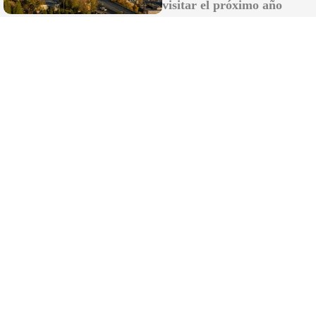
visitar el próximo año
Recibe las últimas novedades en tu
email
Recibir newsletter
Apoya una Andalucía con Voz propia; Protege el
periodismo hecho por periodistas
Hazte socio