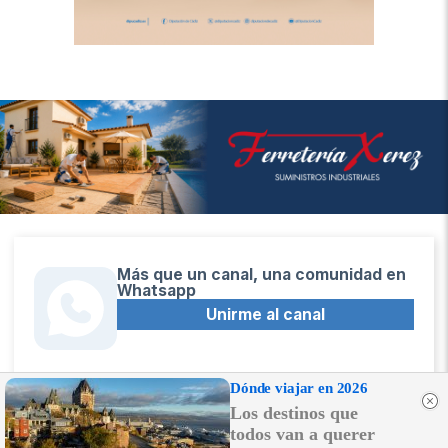
Más que un canal, una comunidad en
Whatsapp
Unirme al canal
Dónde viajar en 2026
Los destinos que
Sígue la actualidad en Telegram
todos van a querer
Suscribirme al canal