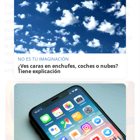
Vigo y Gijón, reconocidas en esta misma edición,
convirtiendo al municipio sevillano en uno de los
referentes nacionales en limpieza urbana y
economía circular. No es el primero de estos
galardones: hace apenas dos años, Aira ya recibió
la Escoba de Oro, lo que convierte este nuevo
reconocimiento en el segundo gran premio
NO ES TU IMAGINACIÓN
nacional en apenas cuatro años de vida de la
¿Ves caras en enchufes, coches o nubes?
empresa pública.
Tiene explicación