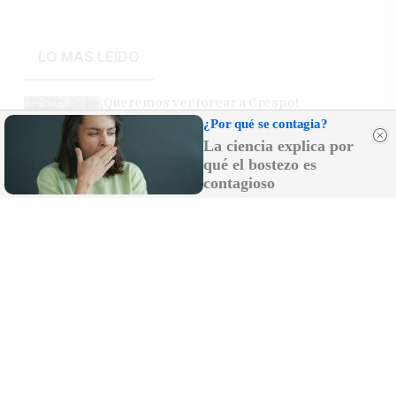
LO MÁS LEÍDO
¡Queremos ver torear a Crespo!
¿Por qué se contagia?
La ciencia explica por
qué el bostezo es
Esta es la provincia andaluza donde los
contagioso
radares hacen más caja: 16,5 millones en
multas en un año
Las imágenes de la tarde en la que el
portuense Crespo salió por la Puerta
Grande ante los ojos de Morante
Más de 2.000 personas invaden una boda
convencidos de que los novios eran
Cristiano y Georgina
El curioso motivo por el que tus dedos se
arrugan al estar en el agua