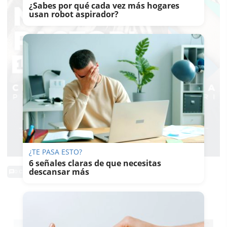
¿Sabes por qué cada vez más hogares
usan robot aspirador?
¿TE PASA ESTO?
6 señales claras de que necesitas
descansar más
0 Comentarios
TE PUEDE INTERESAR