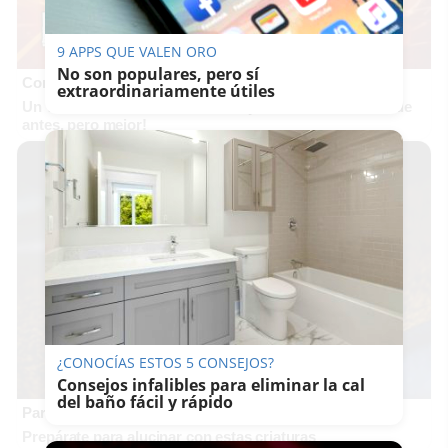
9 APPS QUE VALEN ORO
No son populares, pero sí
Corepunk MMORPG
extraordinariamente útiles
Un verdadero MMORPG de la vieja escuela ¡Cómo los de
antes, pero mejor!
¿CONOCÍAS ESTOS 5 CONSEJOS?
Consejos infalibles para eliminar la cal
del baño fácil y rápido
Parece ciencia ficción
Prepárate para alucinar con estas criaturas