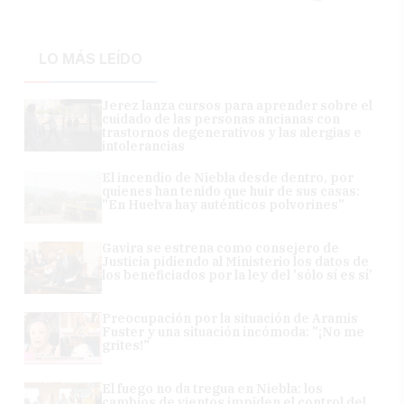
LO MÁS LEÍDO
Jerez lanza cursos para aprender sobre el
cuidado de las personas ancianas con
trastornos degenerativos y las alergias e
intolerancias
El incendio de Niebla desde dentro, por
quienes han tenido que huir de sus casas:
"En Huelva hay auténticos polvorines"
Gavira se estrena como consejero de
Justicia pidiendo al Ministerio los datos de
los beneficiados por la ley del 'sólo sí es sí'
Preocupación por la situación de Aramis
Fuster y una situación incómoda: "¡No me
grites!"
El fuego no da tregua en Niebla: los
cambios de vientos impiden el control del