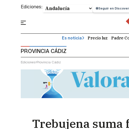
Ediciones:
Seguir en Discover
Precio luz
Padre Co
Es noticia
PROVINCIA CÁDIZ
Ediciones
Provincia Cádiz
Trebujena suma f