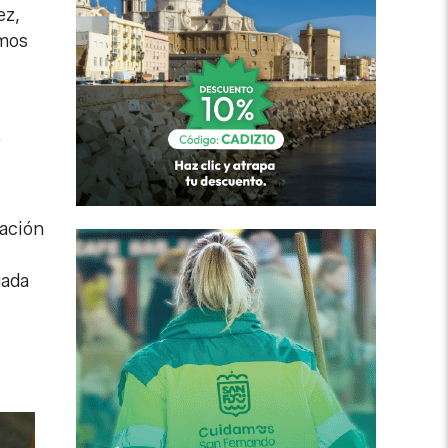
ez,
emos
.
mación
uada