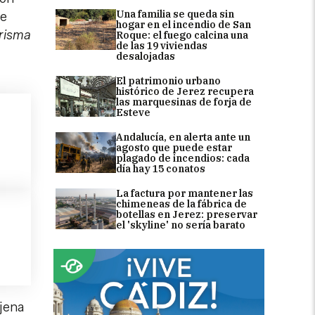
Una familia se queda sin
de
hogar en el incendio de San
arisma
Roque: el fuego calcina una
de las 19 viviendas
desalojadas
El patrimonio urbano
histórico de Jerez recupera
las marquesinas de forja de
Esteve
Andalucía, en alerta ante un
agosto que puede estar
plagado de incendios: cada
día hay 15 conatos
La factura por mantener las
chimeneas de la fábrica de
botellas en Jerez: preservar
el 'skyline' no sería barato
jena