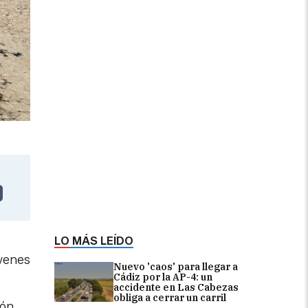
LO MÁS LEÍDO
óvenes
Nuevo 'caos' para llegar a
Cádiz por la AP-4: un
accidente en Las Cabezas
obliga a cerrar un carril
ión