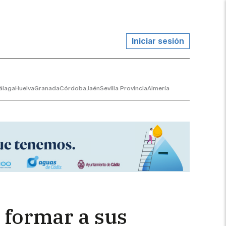
Iniciar sesión
álaga
Huelva
Granada
Córdoba
Jaén
Sevilla Provincia
Almería
 formar a sus