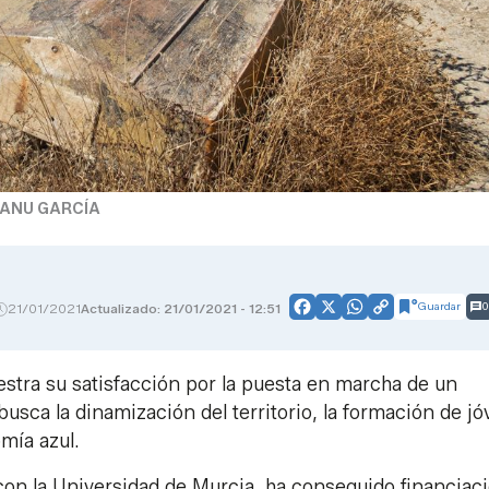
ANU GARCÍA
Guardar
0
21/01/2021
Actualizado: 21/01/2021 - 12:51
Facebook
X
WhatsApp
Copy
Link
estra su satisfacción por la puesta en marcha de un
usca la dinamización del territorio, la formación de j
mía azul.
on la Universidad de Murcia, ha conseguido financiac