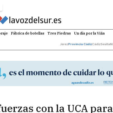
raje
Fábrica de botellas
Tres Piedras
Un día por la Viña
Jerez
Provincia Cádiz
Cádiz
Sevilla
M
uerzas con la UCA para