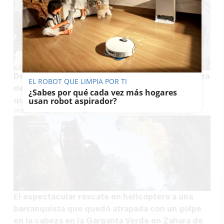
Despliegue de bomberos por una olla en la Sierra
EL ROBOT QUE LIMPIA POR TI
de Cádiz: cómo evitar los olvidos en la cocina
¿Sabes por qué cada vez más hogares
que pueden causar tragedias
usan robot aspirador?
PABLO FDEZ. QUINTANILLA
El espectacular rescate en helicóptero a una
barranquista que quedó atrapada con un golpe
en la cabeza en la Garganta Verde en Zahara de