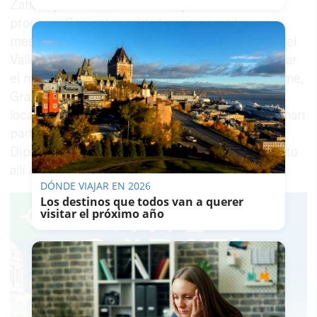
Zahara y San José no son las primeras en este
proceso. Con anterioridad ya se constituyeron
mesas técnicas en Setenil, El Bosque y Alcalá del
Valle, y en próximas fechas está previsto alcanzar
el mismo objetivo en Villaluenga, Torre Alháquime,
Grazalema, Castellar y Espera. Todas estas
localidades, de menos de 5.000 habitantes, forman
parte de una intervención específica de la
Diputación destinada a actualizar el planeamiento
allí donde no se había emprendido esa revisión.
DÓNDE VIAJAR EN 2026
Los destinos que todos van a querer
visitar el próximo año