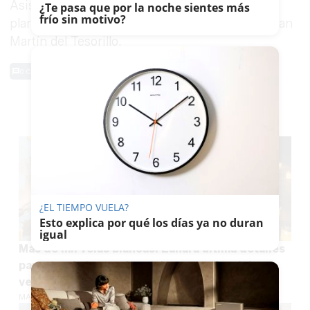
Asistencia a Municipios, en la revisión del
¿Te pasa que por la noche sientes más
frío sin motivo?
planeamiento de Algar, Benaocaz, El Gastor y San
Martín del Tesorillo.
0 Comentarios
TE PUEDE INTERESAR
¿EL TIEMPO VUELA?
Esto explica por qué los días ya no duran
igual
Más de mil velas blancas: Zahara ultima detalles
para una de las noches más esperadas del
verano en la Sierra de Cádiz
MARÍA CRISOL