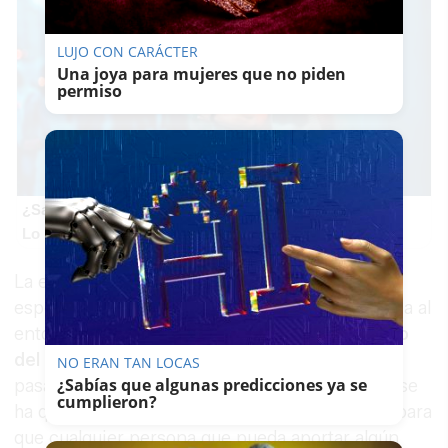
LUJO CON CARÁCTER
Una joya para mujeres que no piden
permiso
¿Sabes qué baja tu ánimo?
Lo haces todos los días y afecta cómo te sientes
La embarcación se encontraba en una zona
especialmente reconocible para Algar, vinculada al
entorno del embalse y al complejo turístico
Tajo
del Águila
, por lo que su desaparición no ha
NO ERAN TAN LOCAS
¿Sabías que algunas predicciones ya se
pasado desapercibida. Desde el Ayuntamiento se
cumplieron?
ha querido trasladar públicamente la situación para
que cualquier persona que pueda aportar algún