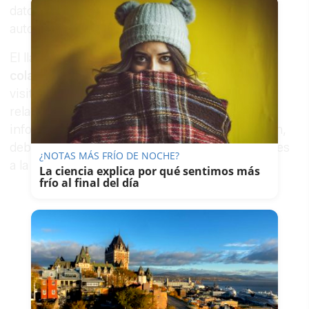
dato relevante lo comunique cuanto antes a las
autoridades competentes.
El llamamiento municipal es claro: se solicita la
colaboración ciudadana
. Cualquier vecino,
visitante o persona que haya podido ver algo
relacionado con lo ocurrido, o que disponga de
información que pueda ayudar a la investigación,
debe ponerlo en conocimiento de las autoridades
¿NOTAS MÁS FRÍO DE NOCHE?
a la mayor brevedad posible.
La ciencia explica por qué sentimos más
frío al final del día