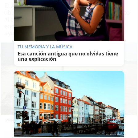
El Ayuntamiento denuncia que el velero
ubicado en el embalse del Guadalcacín, junto
al complejo turístico Tajo del Águila, se
encuentra en paradero desconocido y pide
ayuda para localizarlo
TU MEMORIA Y LA MÚSICA
Esa canción antigua que no olvidas tiene
una explicación
Velero del Tajo del Águila en el embalde del Guadalcacín.