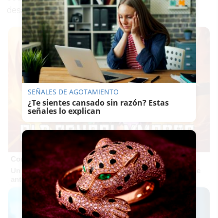
desaparición del velero.
SEÑALES DE AGOTAMIENTO
¿Te sientes cansado sin razón? Estas
señales lo explican
Corepunk MMORPG
Un verdadero MMORPG de la vieja escuela ¡Cómo los de
antes, pero mejor!