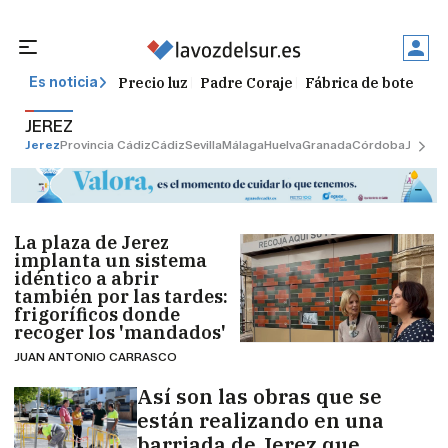
Precio luz
Padre Coraje
Fábrica de botellas
Es noticia
JEREZ
Jerez
Provincia Cádiz
Cádiz
Sevilla
Málaga
Huelva
Granada
Córdoba
Jaén
Se
La plaza de Jerez
implanta un sistema
idéntico a abrir
también por las tardes:
frigoríficos donde
recoger los 'mandados'
JUAN ANTONIO CARRASCO
Así son las obras que se
están realizando en una
barriada de Jerez que