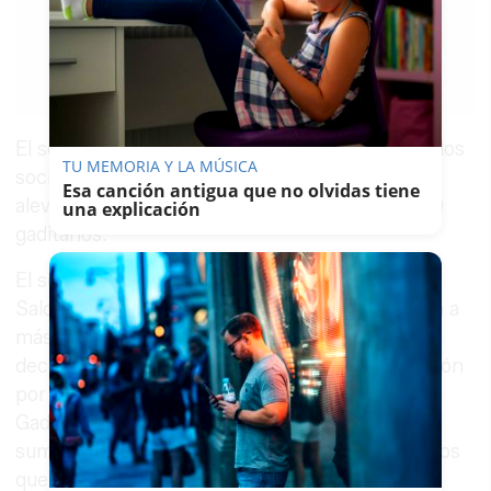
PACO SÁNCHEZ
MÚGICA
12/10/2016
Guardar
0
Facebook
X
WhatsApp
Copy
Link
El secretario provincial del PP ha afirmado que los
TU MEMORIA Y LA MÚSICA
socialistas incrementan, "con nocturnidad y
Esa canción antigua que no olvidas tiene
alevosía", el coste del recibo del agua a 850.000
una explicación
gaditanos.
El secretario general del PP de Cádiz, Antonio
Saldaña, ha afirmado que "el PSOE sube el agua a
más de 850.000 vecinos de la provincia", unas
declaraciones que se producen tras la aprobación
por parte del Consorcio de Aguas de la Zona
Gaditana de una actualización de la tasa por el
suministro de agua en alta a los 18 ayuntamientos
que están bajo su paraguas y que supondrá una