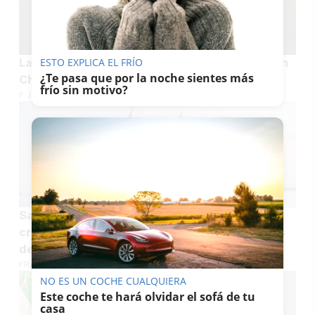
ESTO EXPLICA EL FRÍO
La desprotección animal campa a sus anchas en
¿Te pasa que por la noche sientes más
Chipiona: incumple la ley, según Pacma
frío sin motivo?
F. JIMÉNEZ
Sanlúcar se cuela en Fortnite de la mano del
creador Ache y muestra sus paisajes a millones
de jugadores
FRANCISCO J. JIMÉNEZ
NO ES UN COCHE CUALQUIERA
Este coche te hará olvidar el sofá de tu
casa