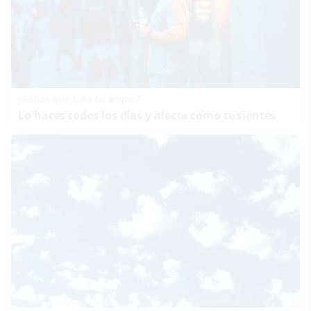
¿Sabes qué baja tu ánimo?
Lo haces todos los días y afecta cómo te sientes