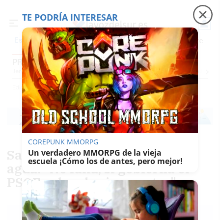
TE PODRÍA INTERESAR
Precio luz
Padre Coraje
Fábrica de botellas
Es noticia
PROVINCIA CÁDIZ
Jerez
Provincia Cádiz
Cádiz
Sevilla
Málaga
Huelva
Granada
Córdoba
Jaén
Se
Ediciones
Provincia Cádiz
COREPUNK MMORPG
Saldaña sobre la subida del
Un verdadero MMORPG de la vieja
escuela ¡Cómo los de antes, pero mejor!
agua: "No falla, si gobierna el
PSOE suben los impuestos"