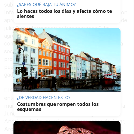
subida del agua del 15 por ciento. Según ha
¿SABES QUÉ BAJA TU ÁNIMO?
Lo haces todos los días y afecta cómo te
informado el PP en una nota, esta es una decisión
sientes
aprobada con "nocturnidad y alevosía" a finales de
julio "sin información ni transparencia", ha
agregado el popular. Saldaña ha señalado que la
composición actual del Consorcio es de mayoría
socialista, por lo que, a su juicio, "el PSOE de la
provincia de Cádiz y el PSOE de la Junta se han
puesto de acuerdo para subirle el agua a
gaditanos".
El Consorcio de Aguas de la Zona Gaditana es el
¿DE VERDAD HACEN ESTO?
ente encargado del suministro de aguas en 18
Costumbres que rompen todos los
municipios de la provincia y está integrado por la
esquemas
Junta de Andalucía, a través de la Agencia
Andaluza de Aguas, y los ayuntamientos de Algar,
Arcos, Barbate, Cádiz, Chiclana, Chipiona, Conil,