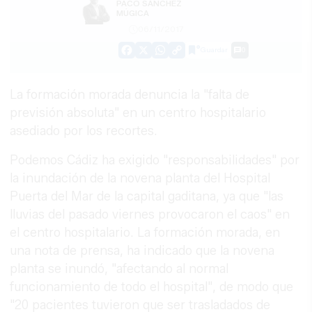
PACO SÁNCHEZ
MÚGICA
06/11/2017
Guardar
0
Facebook
X
WhatsApp
Copy
Link
La formación morada denuncia la "falta de
previsión absoluta" en un centro hospitalario
asediado por los recortes.
Podemos Cádiz ha exigido "responsabilidades" por
la inundación de la novena planta del Hospital
Puerta del Mar de la capital gaditana, ya que "las
lluvias del pasado viernes provocaron el caos" en
el centro hospitalario. La formación morada, en
una nota de prensa, ha indicado que la novena
planta se inundó, "afectando al normal
funcionamiento de todo el hospital", de modo que
"20 pacientes tuvieron que ser trasladados de