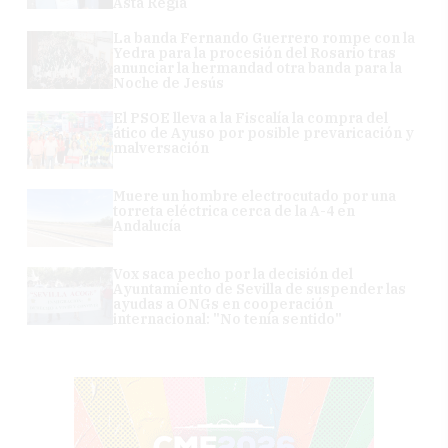
Asta Regia
La banda Fernando Guerrero rompe con la
Yedra para la procesión del Rosario tras
anunciar la hermandad otra banda para la
Noche de Jesús
El PSOE lleva a la Fiscalía la compra del
ático de Ayuso por posible prevaricación y
malversación
Muere un hombre electrocutado por una
torreta eléctrica cerca de la A-4 en
Andalucía
Vox saca pecho por la decisión del
Ayuntamiento de Sevilla de suspender las
ayudas a ONGs en cooperación
internacional: "No tenía sentido"