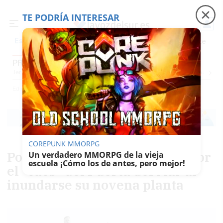
TE PODRÍA INTERESAR
Precio luz
Padre Coraje
Fábrica de botellas
Es noticia
PROVINCIA CÁDIZ
Jerez
Provincia Cádiz
Cádiz
Sevilla
Málaga
Huelva
Granada
Córdoba
Jaén
Se
Ediciones
Provincia Cádiz
COREPUNK MMORPG
Podemos pide explicaciones por
Un verdadero MMORPG de la vieja
escuela ¡Cómo los de antes, pero mejor!
el "caos" del Puerta del Mar al
inundarse su novena planta