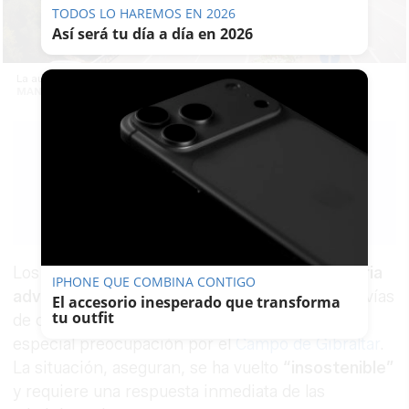
TODOS LO HAREMOS EN 2026
Así será tu día a día en 2026
La autovía que conecta Jerez-Los Barrios. -
MANU GARCÍA
MARÍA
CRISOL
16/06/2026
Guardar
0
Facebook
X
WhatsApp
Copy
Link
Los empresarios gaditanos han lanzado una
seria
IPHONE QUE COMBINA CONTIGO
advertencia
sobre el estado de las principales vías
El accesorio inesperado que transforma
tu outfit
de comunicación de la
provincia de
Cádiz
, con
especial preocupación por el
Campo de Gibraltar
.
La situación, aseguran, se ha vuelto
“insostenible”
y requiere una respuesta inmediata de las