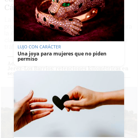
Cádiz
La Confederación de Empresas de la
provincia reclama una estrategia urgente para
la A-7, la A-381, la AP-4 y otros corredores
clave tras los últimos accidentes y cortes de
tráfico
LUJO CON CARÁCTER
Una joya para mujeres que no piden
permiso
Accidente entre dos camiones en la autovía
Jerez-Los Barrios: retenciones kilométricas en
sentido Algeciras