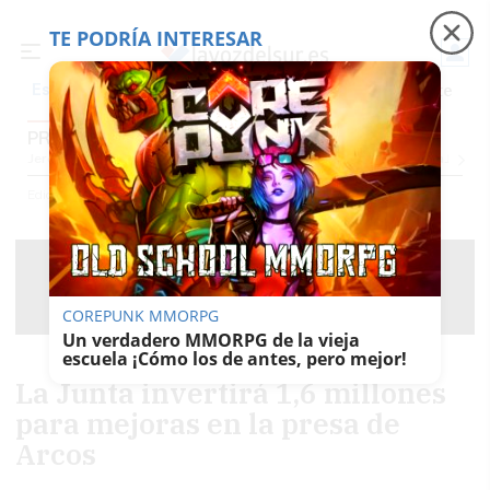
TE PODRÍA INTERESAR
Precio luz
Padre Coraje
Fábrica de botellas
Es noticia
PROVINCIA CÁDIZ
Jerez
Provincia Cádiz
Cádiz
Sevilla
Málaga
Huelva
Granada
Córdoba
Jaén
Se
Ediciones
Provincia Cádiz
COREPUNK MMORPG
Un verdadero MMORPG de la vieja
escuela ¡Cómo los de antes, pero mejor!
La Junta invertirá 1,6 millones
para mejoras en la presa de
Arcos