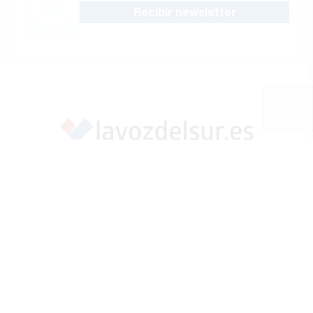
Recibir newsletter
Apoya una Andalucía con Voz propia; Protege el
periodismo hecho por periodistas
Hazte socio
SÍGUENOS EN REDES
Marcar como fuente preferida