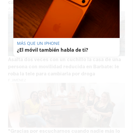
castillos en la arena
JUAN MANUEL REINA
MÁS QUE UN IPHONE
¿El móvil también habla de ti?
Asalta dos veces con un cuchillo la casa de una
persona con movilidad reducida en Barbate: le
roba la tele para cambiarla por droga
F. JIMÉNEZ
"Gracias por escucharnos cuando nadie más lo