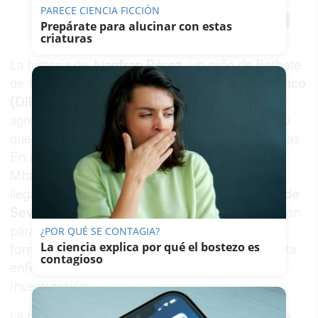
PARECE CIENCIA FICCIÓN
Guardar
0
Facebook
X
WhatsApp
Copy
Prepárate para alucinar con estas
Link
criaturas
La historia de
Juanfran Pérez
, un niño de Barbate
de 11 años con
glioma difuso intrínseco de tronco
(DIPG)
, uno de los cánceres pediátricos más
agresivos y con menos opciones de tratamiento
que existen, lleva meses removiendo conciencias.
En noviembre de 2025 consiguió que Kylian
Mbappé le dedicara un gol. Ahora, su lucha ha
llegado a las puertas del
Palacio de San Telmo de
Sevilla
, donde se ha celebrado una concentración
para exigir a la Junta de Andalucía que abra de
¿POR QUÉ SE CONTAGIA?
La ciencia explica por qué el bostezo es
forma permanente los ensayos clínicos para esta
contagioso
enfermedad y cree una línea específica de
investigación.
La historia del gol es de las que no se olvidan. La