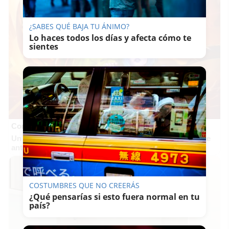
¿SABES QUÉ BAJA TU ÁNIMO?
Lo haces todos los días y afecta cómo te
sientes
Corepunk MMORPG
Un verdadero MMORPG de la vieja escuela ¡Cómo los de
antes, pero mejor!
COSTUMBRES QUE NO CREERÁS
¿Qué pensarías si esto fuera normal en tu
país?