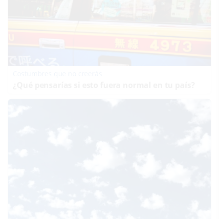
Costumbres que no creerás
¿Qué pensarías si esto fuera normal en tu país?