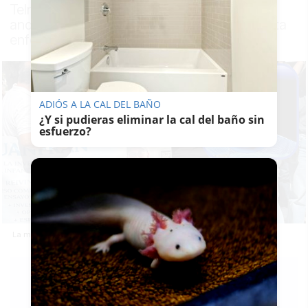
Telmo, sede de la Presidencia del Gobierno
andaluz, reclamando investigación para esta
enfermedad
ADIÓS A LA CAL DEL BAÑO
¿Y si pudieras eliminar la cal del baño sin
esfuerzo?
La manifestación frente a San Telmo por Juanfran.
PABLO FDEZ.
QUINTANILLA
14/05/2026
Actualizado: 14/05/2026 - 19:17