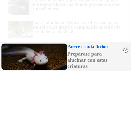
los tramos horarios donde podrás ahorrar
en tu factura
La vendimia en el Marco de Jerez alcanza
en solo diez días de campaña la mitad de la
producción de 2025
Miles de vecinos llenan las calles de Los
Parece ciencia ficción
Palacios para acompañar a su patrona, la
Prepárate para
Virgen de las Nieves
alucinar con estas
criaturas
Rubiales reaparece y culpa a Pedro
Sánchez del protagonismo de Marruecos
en el Mundial 2030
Comunicado del Ministerio de Sanidad
sobre el hantavirus: el turista positivo está
en Galicia