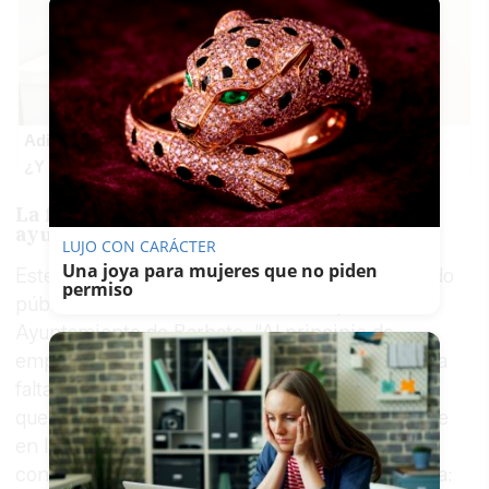
Adiós a la cal del baño
¿Y si pudieras eliminar la cal del baño sin esfuerzo?
La familia se siente sola: "Nuestro
ayuntamiento no nos da ni un dedito"
LUJO CON CARÁCTER
Una joya para mujeres que no piden
Este jueves, la familia de Juanfran ha denunciado
permiso
públicamente sentirse abandonada por el
Ayuntamiento de Barbate. "Al principio de
empezar esta historia, un mensajito, lo que haga
falta aquí estamos. No queremos palabras,
queremos acciones", escribieron. Aseguran que
en las dos o tres veces que han pedido ayuda
concreta, la respuesta siempre ha sido la misma: