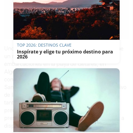
LAVOZDELSUR.ES
15/05/2018
Guardar
0
Facebook
X
WhatsApp
Copy
Link
TOP 2026: DESTINOS CLAVE
Uno de los dos detenidos por el suceso en el que
Inspírate y elige tu próximo destino para
un niño ha fallecido tras un choque entre dos
2026
embarcaciones en la playa de Getares, en
Algeciras, ha quedado en libertad, según ha
confirmado el delegado del Gobierno, Antonio
Sanz, al término de la rueda de prensa con motivo
de la junta local de seguridad de Algeciras. Por
tanto, según ha señalado en la propia rueda de
prensa, el segundo de los detenidos,
presuntamente el que pilotaba la lancha, pasará a
disposición judicial el jueves.