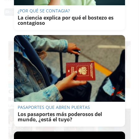
¿POR QUÉ SE CONTAGIA?
0 Comentarios
La ciencia explica por qué el bostezo es
contagioso
TE PUEDE INTERESAR
Carreras de caballos en Sanlúcar: Mangaken se
lleva el premio Diputación y 1.600 euros
LAVOZDELSUR.ES
PASAPORTES QUE ABREN PUERTAS
Los pasaportes más poderosos del
mundo, ¿está el tuyo?