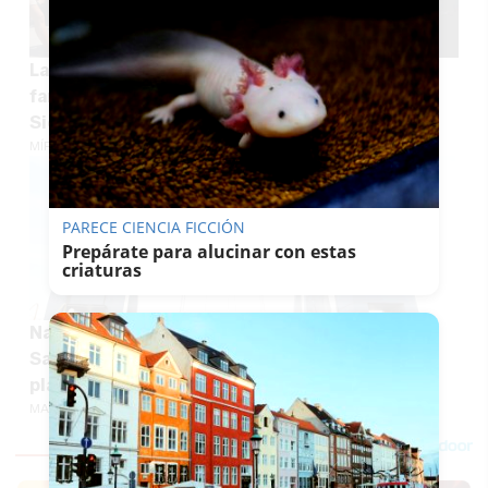
La "pequeña Sevilla" de la costa gaditana:
familias, décadas de veraneo y una 'calle
Sierpes' junto al mar
MÍRIAM BOCANEGRA
PARECE CIENCIA FICCIÓN
Prepárate para alucinar con estas
criaturas
Navantia amplía plantilla en la Bahía de Cádiz:
San Fernando concentra la mayoría de las 46
plazas ofertadas
MARÍA CRISOL