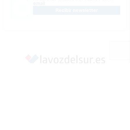
email
Recibir newsletter
Apoya una Andalucía con Voz propia; Protege el
periodismo hecho por periodistas
Hazte socio
SÍGUENOS EN REDES