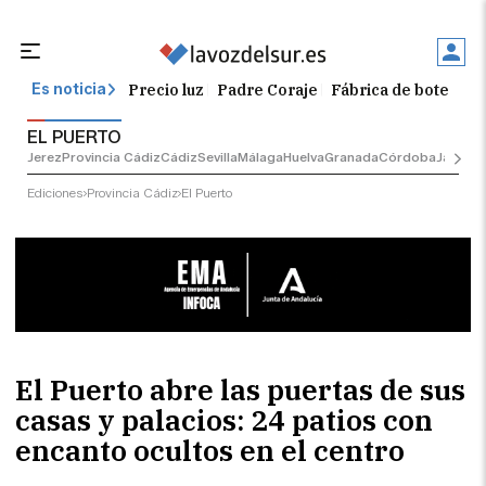
Precio luz
Padre Coraje
Fábrica de botellas
Es noticia
EL PUERTO
Jerez
Provincia Cádiz
Cádiz
Sevilla
Málaga
Huelva
Granada
Córdoba
Jaén
Sev
Ediciones
Provincia Cádiz
El Puerto
El Puerto abre las puertas de sus
casas y palacios: 24 patios con
encanto ocultos en el centro