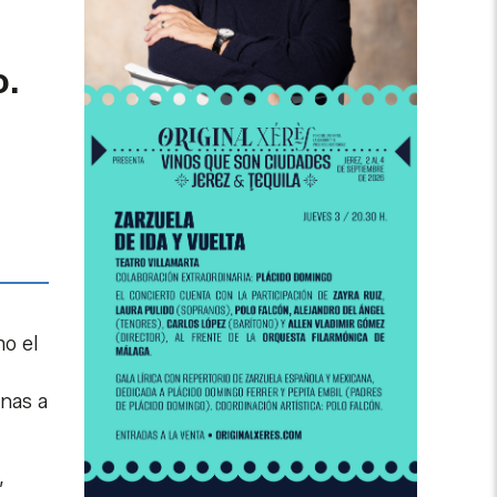
o.
mo el
onas a
,