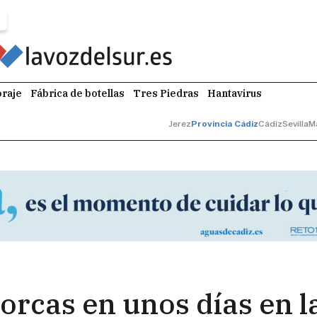
raje
Fábrica de botellas
Tres Piedras
Hantavirus
Jerez
Provincia Cádiz
Cádiz
Sevilla
M
orcas en unos días en l