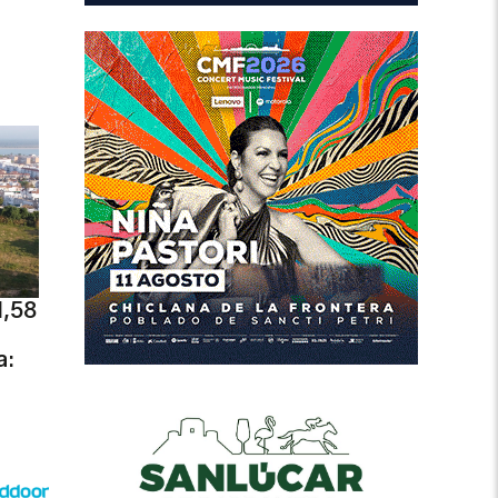
1,58
a: