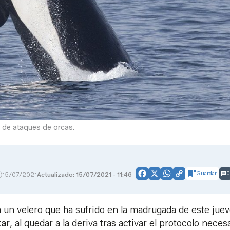
s de ataques de orcas.
Guardar
0
15/07/2021
Actualizado: 15/07/2021 - 11:46
Facebook
X
WhatsApp
Copy
Link
un velero que ha sufrido en la madrugada de este juev
tar
, al quedar a la deriva tras activar el protocolo neces