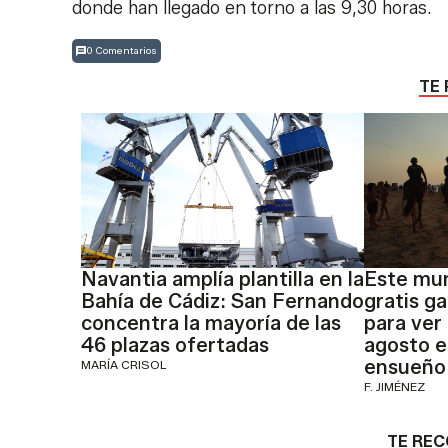
donde han llegado en torno a las 9,30 horas.
0 Comentarios
TE 
Navantia amplía plantilla en la
Este mun
Bahía de Cádiz: San Fernando
gratis g
concentra la mayoría de las
para ver 
46 plazas ofertadas
agosto e
ensueño
MARÍA CRISOL
F. JIMÉNEZ