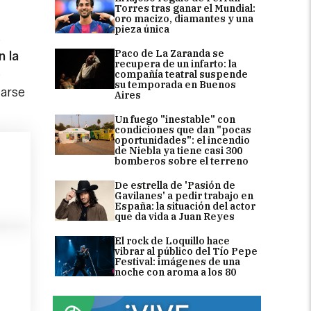
Torres tras ganar el Mundial:
oro macizo, diamantes y una
pieza única
s
Paco de La Zaranda se
n la
recupera de un infarto: la
o
compañía teatral suspende
su temporada en Buenos
carse
Aires
Un fuego "inestable" con
condiciones que dan "pocas
oportunidades": el incendio
de Niebla ya tiene casi 300
bomberos sobre el terreno
De estrella de 'Pasión de
Gavilanes' a pedir trabajo en
España: la situación del actor
que da vida a Juan Reyes
El rock de Loquillo hace
vibrar al público del Tío Pepe
Festival: imágenes de una
noche con aroma a los 80