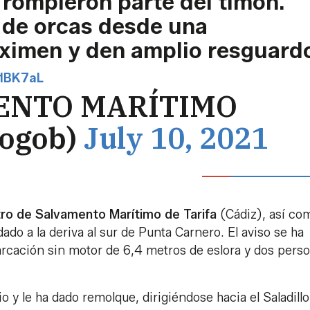
e rompieron parte del timón.
 de orcas desde una
ximen y den amplio resguard
11BK7aL
ENTO MARÍTIMO
ogob)
July 10, 2021
ro de Salvamento Marítimo de Tarifa
(Cádiz), así co
o a la deriva al sur de Punta Carnero. El aviso se ha
arcación sin motor de 6,4 metros de eslora y dos pers
io y le ha dado remolque, dirigiéndose hacia el Saladillo