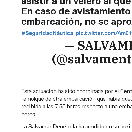
asistir a un velero al qu
En caso de avistamiento
embarcación, no se apro
#SeguridadNáutica
pic.twitter.com/AmE
— SALVAM
(@salvament
Esta actuación ha sido coordinada por el C
ent
remolque de otra embarcación que había quedad
recibido a las 7,55 horas respecto a una emb
bordo.
La
Salvamar Denébola
ha acudido en su auxil