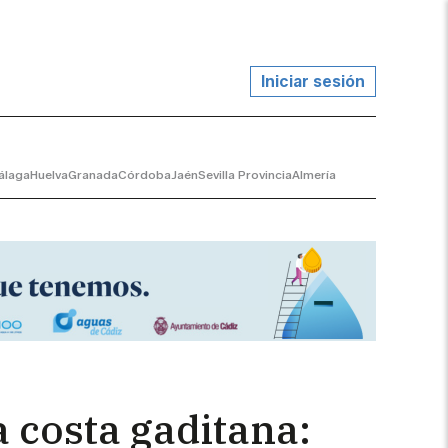
Iniciar sesión
álaga
Huelva
Granada
Córdoba
Jaén
Sevilla Provincia
Almería
a costa gaditana: