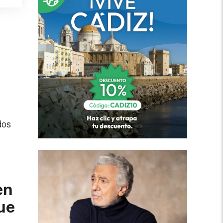
dos
en
ue