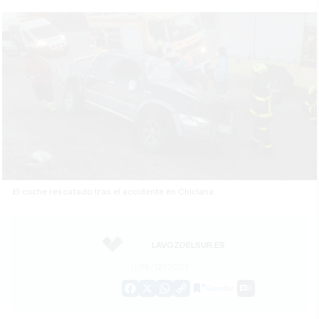
El coche rescatado tras el accidente en Chiclana.
LAVOZDELSUR.ES
19/12/2021
Guardar
0
Facebook
X
WhatsApp
Copy
Link