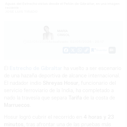
Aguas del Estrecho vistas desde el Peñón de Gibraltar, en una imagen
reciente -
JOSÉ LUIS TIRADO
MARÍA
CRISOL
02/05/2026
Actualizado: 02/05/2026 - 20:17
Guardar
0
Facebook
X
WhatsApp
Copy
Link
El
Estrecho de Gibraltar
ha vuelto a ser escenario
de una hazaña deportiva de alcance internacional.
El nadador indio
Shreyas Hosur
, funcionario del
servicio ferroviario de la India, ha completado a
nado la travesía que separa
Tarifa
de la costa de
Marruecos
.
Hosur logró cubrir el recorrido en
4 horas y 23
minutos
, tras afrontar una de las pruebas más