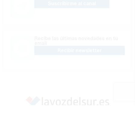
Suscribirme al canal
Recibe las últimas novedades en tu
email
Recibir newsletter
Apoya una Andalucía con Voz propia; Protege el
periodismo hecho por periodistas
Hazte socio