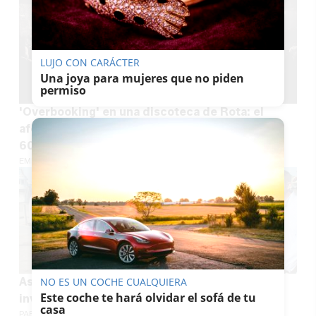
LUJO CON CARÁCTER
Una joya para mujeres que no piden
permiso
'Overbooking' en una discoteca de Rota: el
aforo era de 315 personas y se habían vendido
600 entradas
EMILIO CABRERA
Así cambiará el puerto de Bonanza tras una
NO ES UN COCHE CUALQUIERA
Este coche te hará olvidar el sofá de tu
inversión de tres millones
casa
PABLO FDEZ. QUINTANILLA