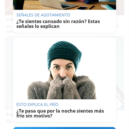
SEÑALES DE AGOTAMIENTO
Corepunk MMORPG
¿Te sientes cansado sin razón? Estas
señales lo explican
Un verdadero MMORPG de la vieja escuela ¡Cómo los de
antes, pero mejor!
ESTO EXPLICA EL FRÍO
¿Te pasa que por la noche sientes más
9 apps que valen oro
frío sin motivo?
No son populares, pero sí extraordinariamente útiles