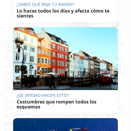
¿SABES QUÉ BAJA TU ÁNIMO?
LAVOZDELSUR.ES
Lo haces todos los días y afecta cómo te
sientes
15/01/2021
Actualizado: 15/01/2021 - 16:26
Guardar
0
Facebook
X
WhatsApp
Copy
Link
Un vecino dio el aviso a la
Policía Nacional
de que
había hallado el cuerpo sin vida de un hombre de
29 años en el interior de un vehículo aparcado en
un solar de la calle Carabela la Niña, cerca de la
Plaza de la Hispanidad, en la barriada Sericícola de
El Puerto. El fallecido encontrado ayer sobre las
19:00 horas, tenía antecedentes penales.
¿DE VERDAD HACEN ESTO?
Cuando los agentes de la Policía Nacional se
Costumbres que rompen todos los
esquemas
personaron en el lugar donde estaba estacionado
el coche se encontraron
restos de papel de
plata
, lo que les lleva a indicar como primera