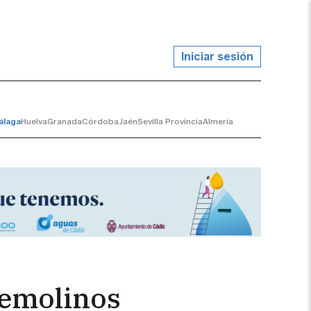
Iniciar sesión
álaga
Huelva
Granada
Córdoba
Jaén
Sevilla Provincia
Almería
remolinos