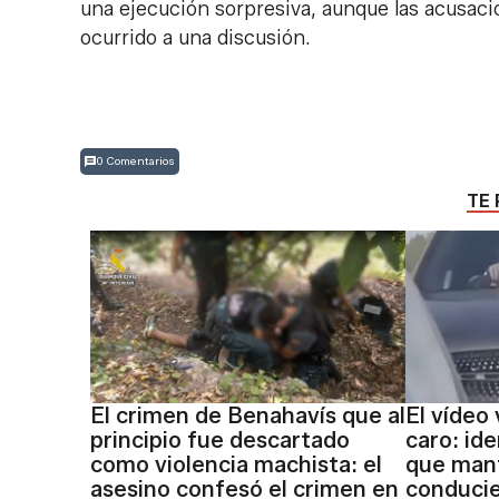
una ejecución sorpresiva, aunque las acusacio
ocurrido a una discusión.
0 Comentarios
TE 
El crimen de Benahavís que al
El vídeo 
principio fue descartado
caro: ide
como violencia machista: el
que mant
asesino confesó el crimen en
conducie