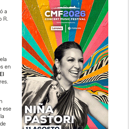
ó a
o R.
ela
os en
El
res.
n
e ese
la
 de