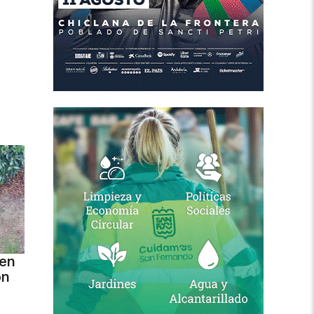
o
 en
ón