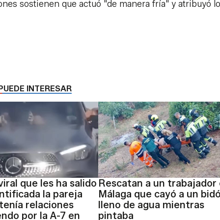
nes sostienen que actuó "de manera fría" y atribuyó l
PUEDE INTERESAR
viral que les ha salido
Rescatan a un trabajador
ntificada la pareja
Málaga que cayó a un bid
enía relaciones
lleno de agua mientras
ndo por la A-7 en
pintaba