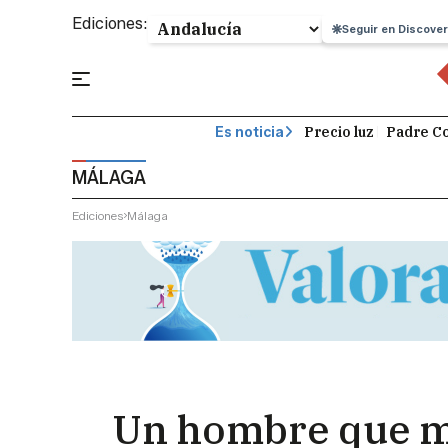
Ediciones:
Seguir en Discover
Precio luz
Padre Co
Es noticia
MÁLAGA
Ediciones
Málaga
Un hombre que ma