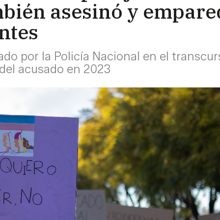
bién asesinó y empared
ntes
zado por la Policía Nacional en el transcu
o del acusado en 2023