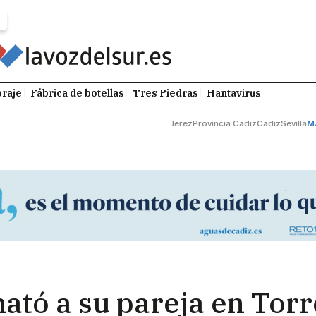
raje
Fábrica de botellas
Tres Piedras
Hantavirus
Jerez
Provincia Cádiz
Cádiz
Sevilla
M
tó a su pareja en Tor