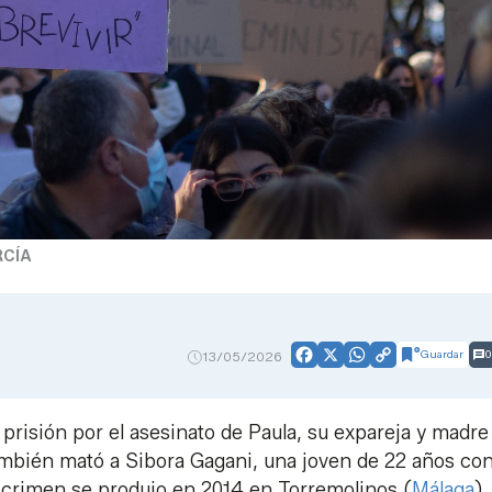
RCÍA
Guardar
0
13/05/2026
Facebook
X
WhatsApp
Copy
Link
risión por el asesinato de Paula, su expareja y madre
ambién mató a Sibora Gagani, una joven de 22 años con
l crimen se produjo en 2014 en Torremolinos (
Málaga
),