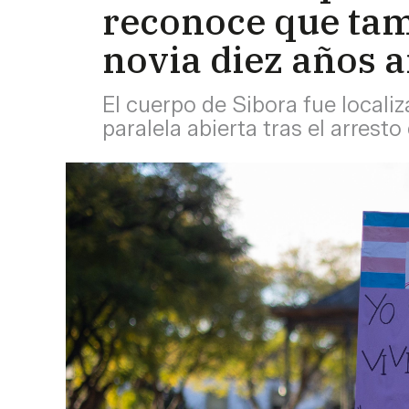
reconoce que tam
novia diez años a
El cuerpo de Sibora fue locali
paralela abierta tras el arrest