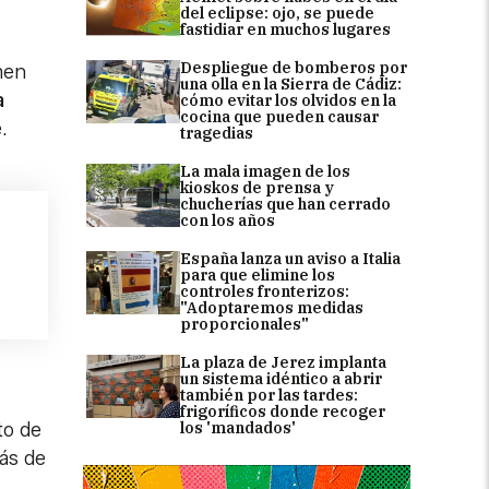
del eclipse: ojo, se puede
fastidiar en muchos lugares
Despliegue de bomberos por
men
una olla en la Sierra de Cádiz:
a
cómo evitar los olvidos en la
cocina que pueden causar
.
tragedias
La mala imagen de los
kioskos de prensa y
chucherías que han cerrado
con los años
España lanza un aviso a Italia
para que elimine los
controles fronterizos:
"Adoptaremos medidas
proporcionales"
La plaza de Jerez implanta
un sistema idéntico a abrir
también por las tardes:
frigoríficos donde recoger
los 'mandados'
to de
más de