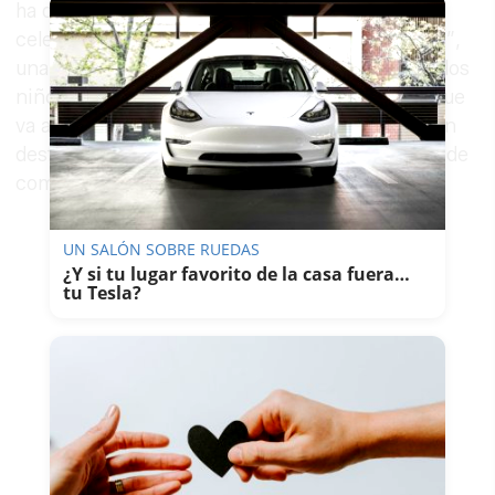
ha destacado que en esta edición Bodasur se
celebre junto a Expobebé, “que la recuperamos”,
una feria pensada en la familia, en los padres y los
niños hasta la edad de la Primera Comunión, “que
va a contar este año con pasarela propia, con un
desfile de niños hasta 8 años y desfile de trajes de
comunión”, ha anunciado.
UN SALÓN SOBRE RUEDAS
¿Y si tu lugar favorito de la casa fuera…
tu Tesla?