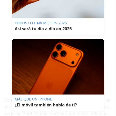
TODOS LO HAREMOS EN 2026
Así será tu día a día en 2026
MÁS QUE UN IPHONE
Como novedad de Bodasur 2016, el organizador ha
¿El móvil también habla de ti?
afirmado que “uno de nuestros expositores fieles,
Seguros Santa Lucía, sorteará un coche, además