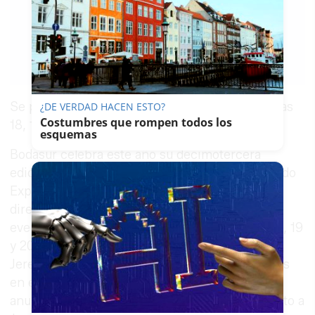
PACO SÁNCHEZ
MÚGICA
26/10/2016
Guardar
0
Facebook
X
WhatsApp
Copy
Link
Se prevé la llegada de unas 2.000 parejas los días
¿DE VERDAD HACEN ESTO?
Costumbres que rompen todos los
18, 19 y 20 de noviembre.
esquemas
Bodasur celebra este año su decimotercera
edición con más fuerza que nunca y recuperando
Expobebé, según ha anunciado Carlos Landín,
director de Expoalia y organizador de ambos
eventos, que tendrán lugar los próximos días 18, 19
y 20 de noviembre en el recinto ferial de Ifeca
Jerez. Landín, que ha presentado este miércoles
en el restaurante La Piedra los carteles
anunciadores de Bodasur 2016 y Expobebé, junto a