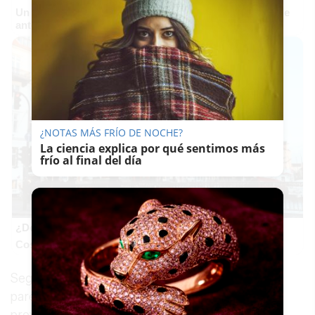
Un verdadero MMORPG de la vieja escuela ¡Cómo los de
antes, pero mejor!
¿NOTAS MÁS FRÍO DE NOCHE?
La ciencia explica por qué sentimos más
frío al final del día
¿De verdad hacen esto?
Costumbres que rompen todos los esquemas
Según ha comentado, cada año son más las
parejas que vienen de Sevilla, Huelva y otras