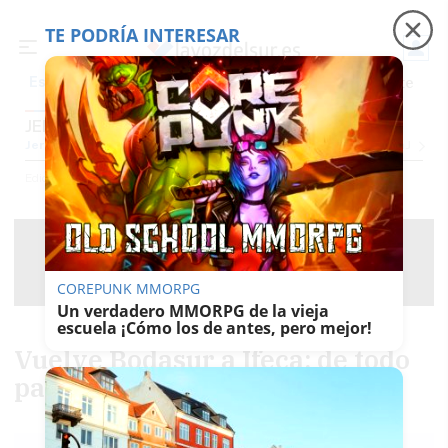
TE PODRÍA INTERESAR
Precio luz
Padre Coraje
Fábrica de botellas
Es noticia
JEREZ
Jerez
Provincia Cádiz
Cádiz
Sevilla
Málaga
Huelva
Granada
Córdoba
Jaén
Se
Ediciones
Jerez
COREPUNK MMORPG
Un verdadero MMORPG de la vieja
escuela ¡Cómo los de antes, pero mejor!
Vuelve Bodasur a Ifeca: de todo
para dar el 'sí quiero'