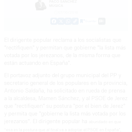
PACO SÁNCHEZ
MÚGICA
07/10/2016
Guardar
0
Facebook
X
WhatsApp
Copy
Link
El dirigente popular reclama a los socialistas que
"rectifiquen" y permitan que gobierne "la lista más
votada por los jerezanos, de la misma forma que
están actuando en España".
El portavoz adjunto del grupo municipal del PP y
secretario general de los populares en la provincia,
Antonio Saldaña, ha solicitado en rueda de prensa
a la alcaldesa, Mamen Sánchez, y al PSOE de Jerez
que "rectifiquen" su postura "por el bien de Jerez"
y permita que "gobierne la lista más votada por los
jerezanos". El dirigente popular ha
abundado en que
“esa es la postura que al final va a adoptar el PSOE en España",