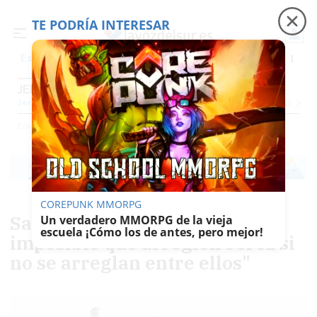
TE PODRÍA INTERESAR
Precio luz
Ceuta
Carreras de caballos
Peque
Es noticia
JEREZ
Jerez
Provincia Cádiz
Cádiz
Sevilla
Málaga
Huelva
Granada
Córdoba
Jaén
Se
Ediciones
Jerez
COREPUNK MMORPG
Saldaña sobre el PSOE: "Es
Un verdadero MMORPG de la vieja
escuela ¡Cómo los de antes, pero mejor!
imposible que arreglen Jerez si
no se arreglan entre ellos"