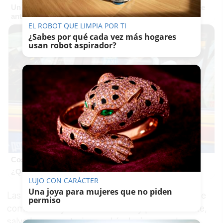
Un verdadero MMORPG de la vieja escuela ¡Cómo los de
antes, pero mejor!
EL ROBOT QUE LIMPIA POR TI
¿Sabes por qué cada vez más hogares
usan robot aspirador?
Costumbres que no creerás
¿Qué pensarías si esto fuera normal en tu país?
LUJO CON CARÁCTER
Una joya para mujeres que no piden
Las obras marchan a un gran ritmo, toda vez que
permiso
comenzaron ya arrancado 2022 y prácticamente,
salvo la zona exterior, podría decirse que han