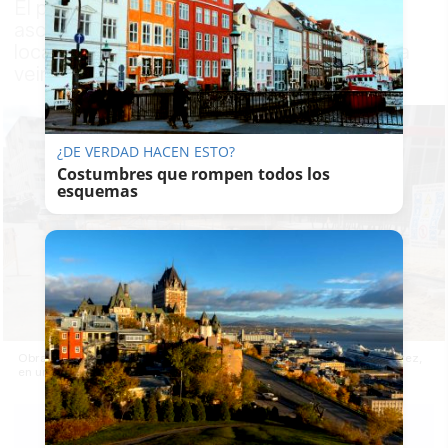
El proyecto de obras, en su recta final,
asciende a unos 800.000 euros y el nuevo
local, el quinto en la ciudad, prevé crear una
veintena de empleos directos
¿DE VERDAD HACEN ESTO?
Costumbres que rompen todos los
esquemas
Obras en el exterior del nuevo Burger King de Puerta del Sur, en Jerez,
en una imagen reciente.
PACO SÁNCHEZ