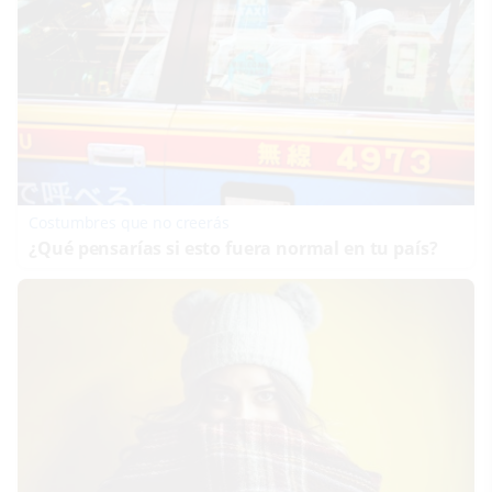
Costumbres que no creerás
¿Qué pensarías si esto fuera normal en tu país?