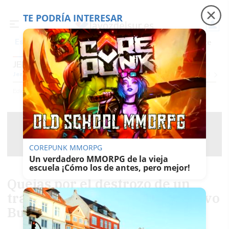
TE PODRÍA INTERESAR
Precio luz
Padre Coraje
Fábrica de botellas
Es noticia
JEREZ
Jerez
Provincia Cádiz
Cádiz
Sevilla
Málaga
Huelva
Granada
Córdoba
Jaén
Se
Ediciones
Jerez
COREPUNK MMORPG
Un verdadero MMORPG de la vieja
escuela ¡Cómo los de antes, pero mejor!
Quejas por el destrozo de un
tramo de carril-bici por el nuevo
Burger King en Jerez