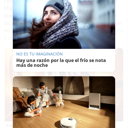
cercana subirá su venta de muletas, carritos.... Y
Mapfre se va a forrar haciendo seguros. Espero
que la salida entrada de coches no corte el carril
bici y este post sea solo un chiste", ha escrito con
no poca ironía
Alfonso Saborido, vecino de la zona
y columnista en lavozdelsur.es
.
NO ES TU IMAGINACIÓN
Hay una razón por la que el frío se nota
más de noche
Corepunk MMORPG