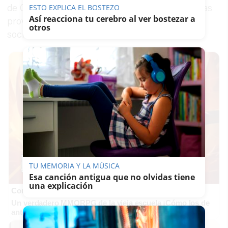
ESTO EXPLICA EL BOSTEZO
de Cádiz y la de Sevilla, Ayuntamientos de ambas
Así reacciona tu cerebro al ver bostezar a
provincias, UGT, CCOO y diferentes agentes
otros
sociales.
TU MEMORIA Y LA MÚSICA
Esa canción antigua que no olvidas tiene
una explicación
Corepunk MMORPG
Un verdadero MMORPG de la vieja escuela ¡Cómo los de
antes, pero mejor!