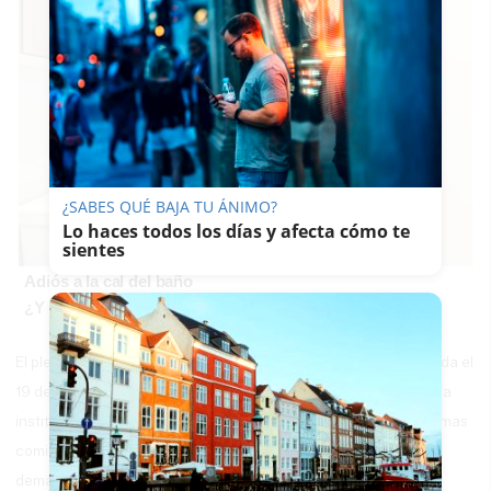
¿SABES QUÉ BAJA TU ÁNIMO?
Lo haces todos los días y afecta cómo te
sientes
Adiós a la cal del baño
¿Y si pudieras eliminar la cal del baño sin esfuerzo?
El pleno de la Diputación de Cádiz, en su última sesión celebrada el
19 de octubre, acordó respaldar las reivindicaciones de la mesa
institucional. Diputación también ha participado en las dos últimas
comisiones solicitadas para coordinar iniciativas públicas en
demanda de la liberalización de la autopista y la conversión