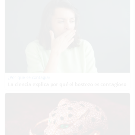
¿Por qué se contagia?
La ciencia explica por qué el bostezo es contagioso