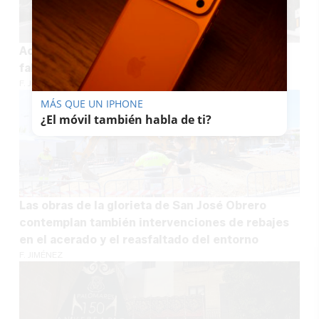
Accidente mortal en la Jerez-Sanlúcar: un
fallecido en una salida de vía en la A-480
F. JIMÉNEZ
MÁS QUE UN IPHONE
¿El móvil también habla de ti?
Las obras de la glorieta de San José Obrero
contemplan también intervenciones de rebajes
en el acerado y el reasfaltado del entorno
F. JIMÉNEZ