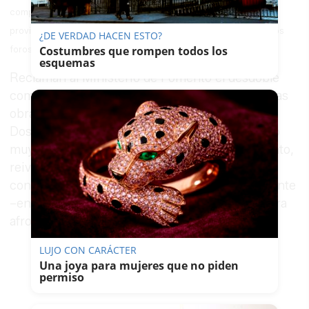
completa de la carretera nacional IV en autovía. Las diputadas
provinciales Encarnación Niño y Elena Amaya asistieron a estos
¿DE VERDAD HACEN ESTO?
foros.
Costumbres que rompen todos los
esquemas
Reclaman al Ministerio de Fomento el desdoble
completo de la N-IV. Actualmente se ejecutan las
obras para la conversión de la autovía del tramo
Dos Hermanas-Los Palacios, "si bien a un ritmo
muy lento", según la mesa institucional. Por tanto,
reivindican agilizar el ritmo de estas obras y la
consignación de una partida económica suficiente
–en los Presupuestos Generales del Estado- para
afrontar el desdoble entre Los Palacios y Jerez.
LUJO CON CARÁCTER
Una joya para mujeres que no piden
permiso