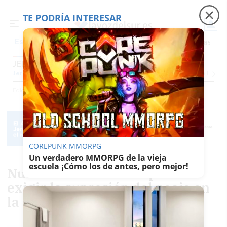
TE PODRÍA INTERESAR
Precio luz
Perseidas
Fábrica de botellas
Tr
Es noticia
JEREZ
Jerez
Provincia Cádiz
Cádiz
Sevilla
Málaga
Huelva
Granada
Córdoba
Jaén
Se
Ediciones
Jerez
COREPUNK MMORPG
Un verdadero MMORPG de la vieja
escuela ¡Cómo los de antes, pero mejor!
Nueva concentración para
exigir la supresión del peaje en
la AP-4