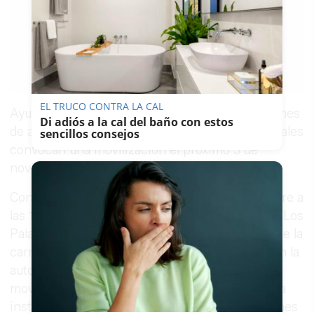
CLAUDIA GONZÁLEZ
ROMERO
28/10/2016
Guardar
0
Facebook
X
WhatsApp
Copy
Link
EL TRUCO CONTRA LA CAL
Ayuntamientos de Sevilla y Cádiz, las diputaciones
Di adiós a la cal del baño con estos
de ambas provincias, sindicatos y agentes sociales
sencillos consejos
convocan una movilización el próximo 3 de
noviembre.
Concentración el próximo jueves 3 de noviembre a
las 17:00 horas en la plaza del Ayuntamiento de Los
Palacios Villafranca para reclamar el desdoble de la
carretera nacional IV y la supresión del peaje en la
autopista AP-4. Se trata de una nueva
movilización que ha sido convocada por la mesa
institucional en la que convergen las diputaciones