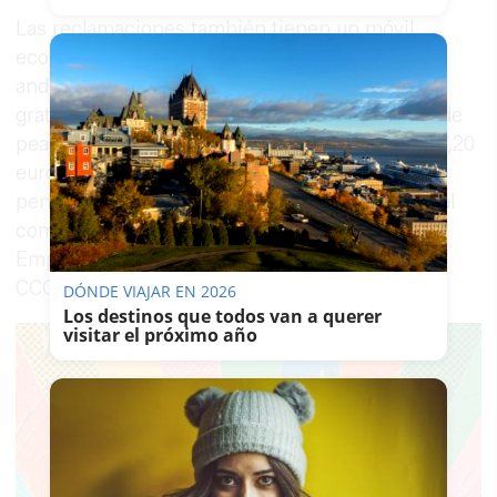
Las reclamaciones también tienen un móvil
económico, ya que Cádiz es la única provincia
andaluza sin conexión con Sevilla por autovía
gratuita. La alternativa a la N-IV es la autopista de
peaje que supone un coste, para turismos, de 7,20
euros por trayecto. Un lastre económico que
penaliza el desarrollo de la provincia de Cádiz tal
como han reprochado la Confederación de
Empresarios de Cádiz y los sindicatos UGT y
CCOO, entre otras organizaciones.
DÓNDE VIAJAR EN 2026
Los destinos que todos van a querer
visitar el próximo año