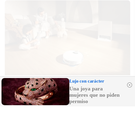
El robot que limpia por ti
Lujo con carácter
¿Sabes por qué cada vez más hogares usan robot
Una joya para
aspirador?
mujeres que no piden
permiso