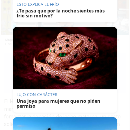
ESTO EXPLICA EL FRÍO
¿Te pasa que por la noche sientes más
frío sin motivo?
Mujer amamantando a su hijo, en una imagen del Hospital Virgen del
Rocío de Sevilla.
MARÍA
CRISOL
09/06/2026
Guardar
0
Facebook
X
WhatsApp
Copy
Link
LUJO CON CARÁCTER
Una joya para mujeres que no piden
El
Hospital Universitario de
Jerez
ha puesto en
permiso
marcha una campaña de sensibilización para
fomentar la donación de leche materna, un gesto
solidario que puede resultar decisivo para recién