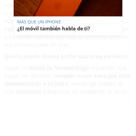
recurso considerado esencial para la salud, el
crecimiento y el desarrollo de los bebés más
vulnerables. La leche materna donada se utiliza
MÁS QUE UN IPHONE
¿El móvil también habla de ti?
bajo prescripción facultativa y permite que llegue
a los recién nacidos que más la necesitan durante
sus primeros días de vida.
Quién puede donar leche materna en Jerez
Desde la
Unidad de Neonatología
recuerdan que
puede ser donante
cualquier mujer sana que esté
amamantando a su bebé
, mantenga hábitos de
vida saludables y disponga de excedente de leche.