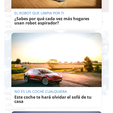
EL ROBOT QUE LIMPIA POR TI
Corepunk MMORPG
¿Sabes por qué cada vez más hogares
Un verdadero MMORPG de la vieja escuela ¡Cómo los de
usan robot aspirador?
antes, pero mejor!
NO ES UN COCHE CUALQUIERA
Este coche te hará olvidar el sofá de tu
No es tu imaginación
casa
¿Ves caras en enchufes, coches o nubes? Tiene
explicación