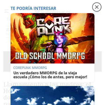
TE PODRÍA INTERESAR
Precio luz
Padre Coraje
Fábrica de botellas
Es noticia
JEREZ
Jerez
Provincia Cádiz
Cádiz
Sevilla
Málaga
Huelva
Granada
Córdoba
Jaén
Se
Ediciones
Jerez
COREPUNK MMORPG
Un verdadero MMORPG de la vieja
escuela ¡Cómo los de antes, pero mejor!
Llamamiento a las madres: el
Hospital de Jerez busca
donantes de leche para recién
nacidos prematuros