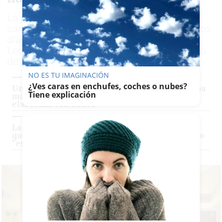
La Unidad de Neonatología impulsa una
campaña ante los nuevos envíos previstos los
días 16 y 30 de junio al Banco Regional de
Leche Materna del Hospital Virgen del Rocío
de Sevilla
NO ES TU IMAGINACIÓN
¿Ves caras en enchufes, coches o nubes?
Un hombre de 39 años de Puerto Real guardaba
Tiene explicación
más de 500 archivos de pornografía infantil
elaborada con bebés
La familia paterna de la bebé fallecida por
quemaduras en Sevilla rompe su silencio: hubo
"escenarios complejos" previos